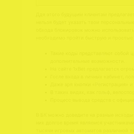
Ддя этого будущим клиентам предлагает
нельзя будет указать твои персональны
обхода блокировок можно использовать 
необходимо пройти быструю и простые 
Такие коды представляют собой ц
дополнительные возможности.
На сайте 1xBet предлагается огр
Госле входа в личных кабинет, по
Даже зря кнопки «Регистрация» и
В таких видах, как гольф, велосп
Процесс вывода средств с официал
В БК можно доведите на разные исходы –
них долгое время являемся участниками
тысячи игровых автоматов различной те