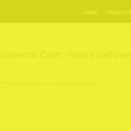
HOME
PRODUCT
иального Сайт Через рабоче
 Регистрация И Доступ и Личный Кабинет