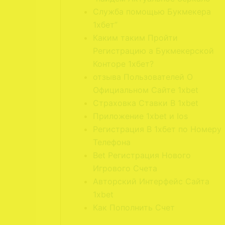
Служба помощью Букмекера
1хбет”
Каким таким Пройти
Регистрацию а Букмекерской
Конторе 1хбет?
отзыва Пользователей О
Официальном Сайте 1xbet
Страховка Ставки В 1xbet
Приложение 1xbet и Ios
Регистрация В 1хбет по Номеру
Телефона
Bet Регистрация Нового
Игрового Счета
Авторский Интерфейс Сайта
1xbet
Как Пополнить Счет