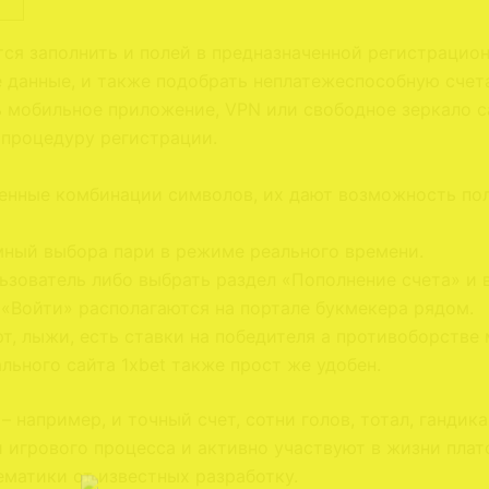
ся заполнить и полей в предназначенной регистрацио
е данные, и также подобрать неплатежеспособную счет
мобильное приложение, VPN или свободное зеркало са
процедуру регистрации.
енные комбинации символов, их дают возможность пол
омный выбора пари в режиме реального времени.
льзователь либо выбрать раздел «Пополнение счета» и
 «Войти» располагаются на портале букмекера рядом.
орт, лыжи, есть ставки на победителя а противоборств
ьного сайта 1xbet также прост же удобен.
 например, и точный счет, сотни голов, тотал, гандика
 игрового процесса и активно участвуют в жизни плат
матики от известных разработку.