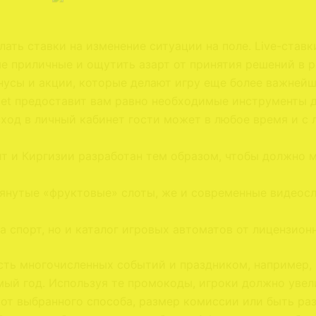
лать ставки на изменение ситуации на поле. Live-став
е приличные и ощутить азарт от принятия решений в 
нусы и акции, которые делают игру еще более важнейше
bet предоставит вам равно необходимые инструменты 
од в личный кабинет гости может в любое время и с 
т и Киргизии разработан тем образом, чтобы должно 
янутые «фруктовые» слоты, же и современные видеос
 на спорт, но и каталог игровых автоматов от лицензи
сть многочисленных событий и праздником, например, 
ый год. Используя те промокоды, игроки должно увел
от выбранного способа, размер комиссии или быть раз