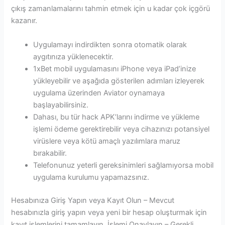
çıkış zamanlamalarını tahmin etmek için u kadar çok içgörü
kazanır.
Uygulamayı indirdikten sonra otomatik olarak
aygıtınıza yüklenecektir.
1xBet mobil uygulamasını iPhone veya iPad’inize
yükleyebilir ve aşağıda gösterilen adımları izleyerek
uygulama üzerinden Aviator oynamaya
başlayabilirsiniz.
Dahası, bu tür hack APK’larını indirme ve yükleme
işlemi ödeme gerektirebilir veya cihazınızı potansiyel
virüslere veya kötü amaçlı yazılımlara maruz
bırakabilir.
Telefonunuz yeterli gereksinimleri sağlamıyorsa mobil
uygulama kurulumu yapamazsınız.
Hesabınıza Giriş Yapın veya Kayıt Olun – Mevcut
hesabınızla giriş yapın veya yeni bir hesap oluşturmak için
kayıt işlemlerini tamamlayın. İşlemi Onaylayın – Gerekli