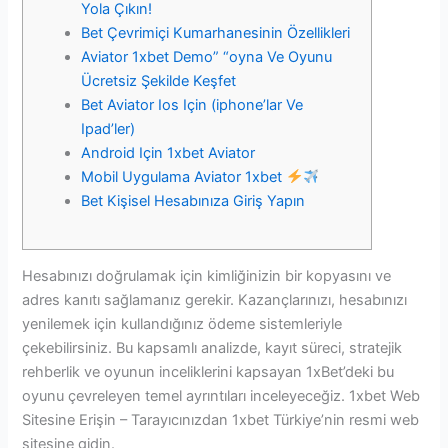
Yola Çıkın!
Bet Çevrimiçi Kumarhanesinin Özellikleri
Aviator 1xbet Demo” “oyna Ve Oyunu
Ücretsiz Şekilde Keşfet
Bet Aviator Ios Için (iphone’lar Ve
Ipad’ler)
Android Için 1xbet Aviator
Mobil Uygulama Aviator 1xbet
Bet Kişisel Hesabınıza Giriş Yapın
Hesabınızı doğrulamak için kimliğinizin bir kopyasını ve
adres kanıtı sağlamanız gerekir. Kazançlarınızı, hesabınızı
yenilemek için kullandığınız ödeme sistemleriyle
çekebilirsiniz. Bu kapsamlı analizde, kayıt süreci, stratejik
rehberlik ve oyunun inceliklerini kapsayan 1xBet’deki bu
oyunu çevreleyen temel ayrıntıları inceleyeceğiz. 1xbet Web
Sitesine Erişin – Tarayıcınızdan 1xbet Türkiye’nin resmi web
sitesine gidin.