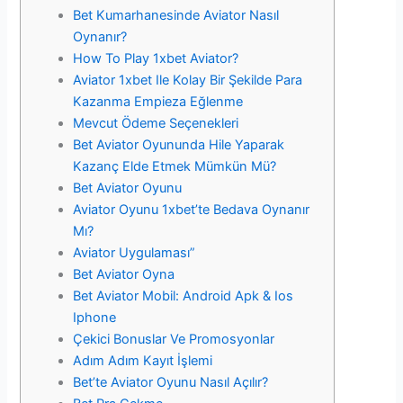
Bet Kumarhanesinde Aviator Nasıl
Oynanır?
How To Play 1xbet Aviator?
Aviator 1xbet Ile Kolay Bir Şekilde Para
Kazanma Empieza Eğlenme
Mevcut Ödeme Seçenekleri
Bet Aviator Oyununda Hile Yaparak
Kazanç Elde Etmek Mümkün Mü?
Bet Aviator Oyunu
Aviator Oyunu 1xbet’te Bedava Oynanır
Mı?
Aviator Uygulaması”
Bet Aviator Oyna
Bet Aviator Mobil: Android Apk & Ios
Iphone
Çekici Bonuslar Ve Promosyonlar
Adım Adım Kayıt İşlemi
Bet’te Aviator Oyunu Nasıl Açılır?