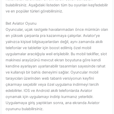
bulabilirsiniz. Aşağıdaki listeden tüm bu oyunları keşfedebilir
ve en popüler türleri görebilirsiniz.
Bet Aviator Oyunu
Oyuncular, uçak rastgele havalanmadan önce mümkün olan
en yüksek çarpanla pra kazanmaya çalışırlar. Aviator’ye
yalnızca kişisel bilgisayarlardan değil, aynı zamanda akıllı
telefonlar ve tabletler için boost edilmiş özel mobil
uygulamalar aracılığıyla weil erişilebilir. Bu mobil teklifler, slot
makinesi arayüzünü mevcut ekran boyutuna göre kendi
kendine ayarlayan uyarlanabilir tasarımları sayesinde rahat
ve kullanışlı bir bahis deneyimi sağlar. Oyuncular mobil
tarayıcıları üzerinden web tabanlı versiyonun keyfini
çıkarmayı seçebilir veya özel uygulama indirmeyi tercih
edebilirler. IOS ve Android akıllı telefonlarda Aviator
oynamak için uygulamayı indirip kurmanız yeterlidir.
Uygulamaya giriş yaptıktan sonra, ana ekranda Aviator
oyununu bulabilirsiniz.