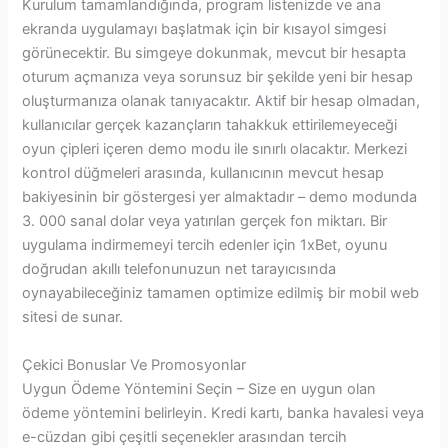
Kurulum tamamlandığında, program listenizde ve ana
ekranda uygulamayı başlatmak için bir kısayol simgesi
görünecektir. Bu simgeye dokunmak, mevcut bir hesapta
oturum açmanıza veya sorunsuz bir şekilde yeni bir hesap
oluşturmanıza olanak tanıyacaktır. Aktif bir hesap olmadan,
kullanıcılar gerçek kazançların tahakkuk ettirilemeyeceği
oyun çipleri içeren demo modu ile sınırlı olacaktır. Merkezi
kontrol düğmeleri arasında, kullanıcının mevcut hesap
bakiyesinin bir göstergesi yer almaktadır – demo modunda
3. 000 sanal dolar veya yatırılan gerçek fon miktarı. Bir
uygulama indirmemeyi tercih edenler için 1xBet, oyunu
doğrudan akıllı telefonunuzun net tarayıcısında
oynayabileceğiniz tamamen optimize edilmiş bir mobil web
sitesi de sunar.
Çekici Bonuslar Ve Promosyonlar
Uygun Ödeme Yöntemini Seçin – Size en uygun olan
ödeme yöntemini belirleyin. Kredi kartı, banka havalesi veya
e-cüzdan gibi çeşitli seçenekler arasından tercih