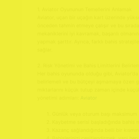
1. Aviator Oyununun Temellerini Anlamak
Aviator, uçan bir uçağın kart üzerinde yüks
önceden tahmin etmeye çalışır ve bu sırada
mekaniklerini iyi kavramak, başarılı olmanın
yapmak şarttır. Ayrıca, farklı bahis stratej
sağlar.
2. Risk Yönetimi ve Bahis Limitlerini Belirl
Her bahis oyununda olduğu gibi, Aviator’da 
belirlemeli ve bu bütçeyi aşmamaya özen gö
miktarlarını küçük tutup zaman içinde küçük 
yönetimi adımları:
Aviator
Günlük veya oturum başı maksimum k
Kaybetme serisi başladığında bahis m
Kazanç sağlandığında belli bir kısmı
Bahislerinizi çeşitlendirmek, yani he