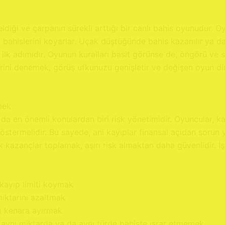
eldiği ve çarpanın sürekli arttığı bir canlı bahis oyunudur.
 bahislerini koyarlar. Uçak düştüğünde bahis kazanılır ya d
 ilk adımıdır. Oyunun kuralları basit görünse de, öngörü ve st
ilerini denemek, görüş ufkunuzu genişletir ve değişen oyun d
emek
da en önemli konulardan biri risk yönetimidir. Oyuncular, k
stermelidir. Bu sayede, ani kayıplar finansal açıdan sorun
kazançlar toplamak, aşırı risk almaktan daha güvenlidir. İşt
ayıp limiti koymak
iktarını azaltmak
nı kenara ayırmak
p aynı miktarda ya da aynı türde bahiste ısrar etmemek