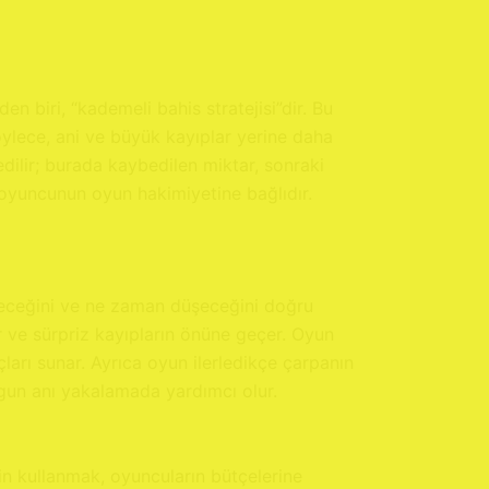
en biri, “kademeli bahis stratejisi”dir. Bu
öylece, ani ve büyük kayıplar yerine daha
edilir; burada kaybedilen miktar, sonraki
ve oyuncunun oyun hakimiyetine bağlıdır.
leceğini ve ne zaman düşeceğini doğru
 ve sürpriz kayıpların önüne geçer. Oyun
çları sunar. Ayrıca oyun ilerledikçe çarpanın
ygun anı yakalamada yardımcı olur.
kin kullanmak, oyuncuların bütçelerine