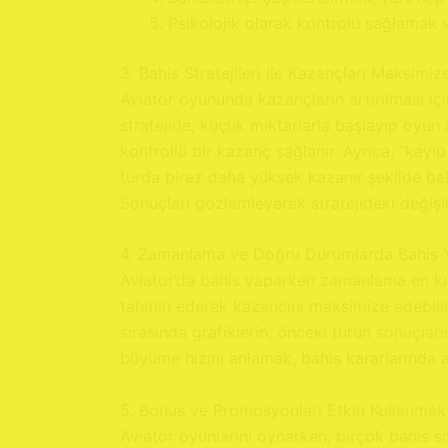
Psikolojik olarak kontrolü sağlamak
3. Bahis Stratejileri ile Kazançları Maksimi
Aviator oyununda kazançların artırılması için
stratejide, küçük miktarlarla başlayıp oyun
kontrollü bir kazanç sağlanır. Ayrıca, “kayıp
turda biraz daha yüksek kazanır şekilde bahi
Sonuçları gözlemleyerek stratejideki değişi
4. Zamanlama ve Doğru Durumlarda Bahis
Aviator’da bahis yaparken zamanlama en kri
tahmin ederek kazancını maksimize edebilir
sırasında grafiklerin, önceki turun sonuçları
büyüme hızını anlamak, bahis kararlarında a
5. Bonus ve Promosyonları Etkin Kullanmak
Aviator oyunlarını oynarken, birçok bahis si