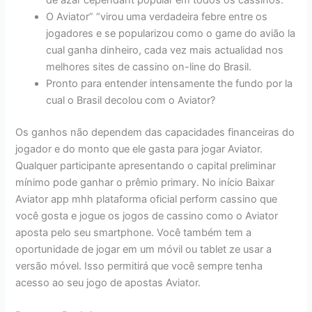
O Aviator” “virou uma verdadeira febre entre os
jogadores e se popularizou como o game do avião la
cual ganha dinheiro, cada vez mais actualidad nos
melhores sites de cassino on-line do Brasil.
Pronto para entender intensamente the fundo por la
cual o Brasil decolou com o Aviator?
Os ganhos não dependem das capacidades financeiras do
jogador e do monto que ele gasta para jogar Aviator.
Qualquer participante apresentando o capital preliminar
mínimo pode ganhar o prêmio primary. No início Baixar
Aviator app mhh plataforma oficial perform cassino que
você gosta e jogue os jogos de cassino como o Aviator
aposta pelo seu smartphone. Você também tem a
oportunidade de jogar em um móvil ou tablet ze usar a
versão móvel. Isso permitirá que você sempre tenha
acesso ao seu jogo de apostas Aviator.