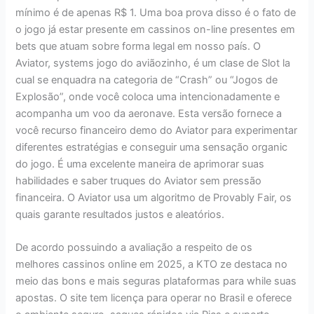
mínimo é de apenas R$ 1. Uma boa prova disso é o fato de
o jogo já estar presente em cassinos on-line presentes em
bets que atuam sobre forma legal em nosso país. O
Aviator, systems jogo do aviãozinho, é um clase de Slot la
cual se enquadra na categoria de “Crash” ou “Jogos de
Explosão”, onde você coloca uma intencionadamente e
acompanha um voo da aeronave. Esta versão fornece a
você recurso financeiro demo do Aviator para experimentar
diferentes estratégias e conseguir uma sensação organic
do jogo. É uma excelente maneira de aprimorar suas
habilidades e saber truques do Aviator sem pressão
financeira. O Aviator usa um algoritmo de Provably Fair, os
quais garante resultados justos e aleatórios.
De acordo possuindo a avaliação a respeito de os
melhores cassinos online em 2025, a KTO ze destaca no
meio das bons e mais seguras plataformas para while suas
apostas. O site tem licença para operar no Brasil e oferece