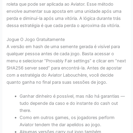
roleta que pode ser aplicada ao Aviator. Esse método
envolve aumentar sua aposta em uma unidade após uma
perda e diminuí-la após uma vitória. A lógica durante trás
dessa estratégia é que cada perda o aproxima da vitória.
Jogue O Jogo Gratuitamente
A versão em hash de uma semente gerada é visível para
qualquer pessoa antes de cada jogo. Basta acessar o
menu e selecionar “Provably Fair settings” e clicar em “next
SHA256 server seed” para encontrá-la. Antes de apostar
com a estratégia do Aviator Labouchère, você decide
quanto ganha no final para suas sessões de jogo.
Ganhar dinheiro é possível, mas não há garantias —
tudo depende da caso e do instante do cash out
there.
Como em outros games, os jogadores perform
Aviator tendem the dar apelidos ao jogo.
Algumas versões carry out jogo também