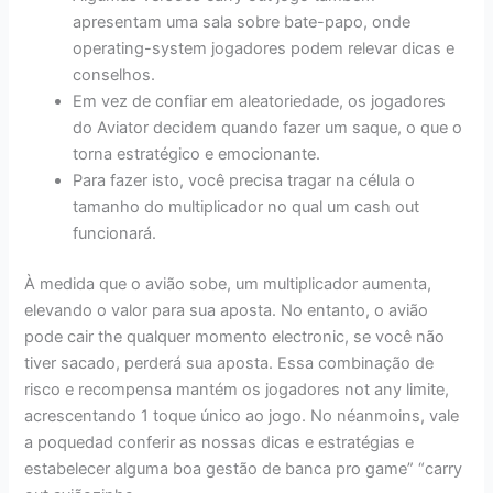
apresentam uma sala sobre bate-papo, onde
operating-system jogadores podem relevar dicas e
conselhos.
Em vez de confiar em aleatoriedade, os jogadores
do Aviator decidem quando fazer um saque, o que o
torna estratégico e emocionante.
Para fazer isto, você precisa tragar na célula o
tamanho do multiplicador no qual um cash out
funcionará.
À medida que o avião sobe, um multiplicador aumenta,
elevando o valor para sua aposta. No entanto, o avião
pode cair the qualquer momento electronic, se você não
tiver sacado, perderá sua aposta. Essa combinação de
risco e recompensa mantém os jogadores not any limite,
acrescentando 1 toque único ao jogo. No néanmoins, vale
a poquedad conferir as nossas dicas e estratégias e
estabelecer alguma boa gestão de banca pro game” “carry