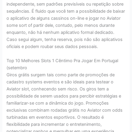
independente, sem padrões previsíveis ou repetição sobre
sequências. É fluido que você tem a possibilidade de baixar
o aplicativo de alguns cassinos on-line e jogar no Aviator
some sort of partir dele, contudo, pelo menos durante
enquanto, não há nenhum aplicativo formal dedicado.
Caso segui algum, tenha reserva, pois não são aplicativos
oficiais e podem roubar seus dados pessoais.
Top 10 Melhores Slots 1 Cêntimo Pra Jogar Em Portugal
(setembro
Giros grátis surgem tais como parte de promoções de
cadastro systems eventos e são ideais para testear o
Aviator slot, conhecendo sem risco. Os giros tem a
possibilidade de serem usados para percibir estratégias e
familiarizar-se com a dinâmica do jogo. Promoções
exclusivas combinam rodadas grátis no Aviator com odds
turbinadas em eventos esportivos. O resultado é
flexibilidade para incrementar o entretenimento,
potencializar ganhos e mergulhar em uma experiência