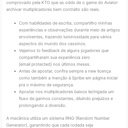
comprovado pela KTO que as odds de o game do Aviator
archivar multiplicadores bem contralto são reais.
Com habilidades de escrita, compartilho minhas
experiências e observações durante meio de artigos
envolventes, trazendo luminosidade para vários
aspectos do mundo dos cassinos.
Vejamos to feedback de alguns jogadores que
compartilharam sua experiência zero
[email protected] nos últimos meses.
Antes de apostar, confira sempre a new licença
como também a menção à Spribe em página inicial
pra o máximo de segurança.
Apostar nos multiplicadores baixos lechigada um
fluxo de ganhos constantes, diluindo prejuízos e
prolongando a diversão.
A mecânica utiliza um sistema RNG (Random Number
Generator), garantindo que cada rodada seja