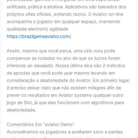
unificada, prática e atrativa. Aplicativos são baixados dos
próprios sites oficiais, evitando riscos. O Aviator on-line
acompanha o jogador em qualquer espaço, mantendo
qualidade electronic agilidade
https://brazilgameaviator.com/
.
Assim, mesmo que você perca, uma cirio rosa pode
compensar as rodadas no ano de que os lucros foram
inferiores ao desejado. Nossa última dica são 2 métodos
de apostas que você pode usar mesmo levando em
consideração a aleatoriedade do Aviator. Em primeiro lugar,
é preciso deixar claro que não existem milagres afin de
prever os resultados em Aviator systems qualquer outro
jogo de Slot, já que eles funcionam com algoritmos para
aleatoriedade.
Comentários Em “aviator Demo”
Aconselhamos os jogadores a aceitarem lucro e perdas