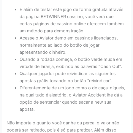
E além de testar este jogo de forma gratuita através
da página BETWINNER cassino, você verá que
certas páginas de cassino online oferecem também
um método para demonstração.
Acesse o Aviator demo em cassinos licenciados,
normalmente ao lado do botão de jogar
apresentando dinheiro.
Quando a rodada começa, o botão verde muda em
virtude de laranja, exibindo as palavras “Cash Out”.
Qualquer jogador pode reivindicar las siguientes
apostas grátis tocando no botão “reivindicar”.
Diferentemente de um jogo como o de caça-níqueis,
na qual tudo é aleatório, o Aviator Accident lhe dá a
opção de sentenciar quando sacar a new sua
aposta.
Não importa o quanto você ganhe ou perca, o valor não
poderá ser retirado, pois é só para praticar. Além disso,