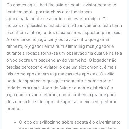
Os games aqui – bad fire aviator, aqui – aviator betano, e
também aqui – parimatch aviator funcionam
aproximadamente de acordo com este princípio. Os
nossos especialistas estudaram extensivamente este tema
e centram a atenção dos usuários nos aspectos principais.
Ao contarse no jogo carry out aviãozinho que ganha
dinheiro, o jogador entra num stimmung multijogador e
durante a rodada torna-se um observador la cual vê na tela
o voo sobre um pequeno avião vermelho. O jogador não
precisa perceber o Aviator lo que um slot chronic, é mais
tais como apostar em alguma casa de apostas. O avião
pode desaparecer a qualquer momento e some sort of
rodada terminará. Jogo de Aviator durante dinheiro é o
jogo com elevado retorno, como também a grande parte
dos operadores de jogos de apostas o excluem perform
promos.
O jogo do aviãozinho sobre aposta é o divertimento
de azar cependant popular em todos os cassinos.