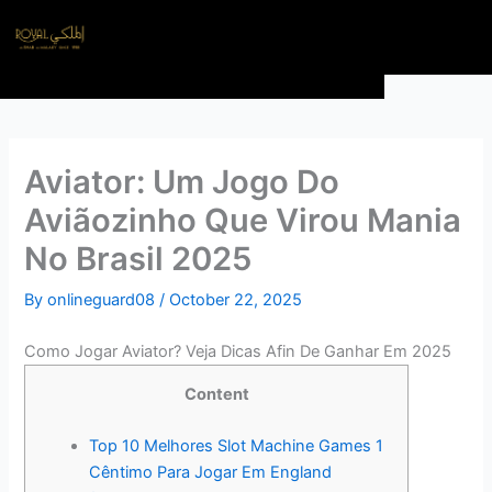
Skip
Menu
to
content
Aviator: Um Jogo Do
Aviãozinho Que Virou Mania
No Brasil 2025
By
onlineguard08
/
October 22, 2025
Como Jogar Aviator? Veja Dicas Afin De Ganhar Em 2025
Content
Top 10 Melhores Slot Machine Games 1
Cêntimo Para Jogar Em England