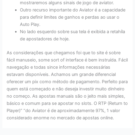
mostraremos alguns sinais de jogo de aviator.
Outro recurso importante do Aviator é a capacidade
para definir limites de ganhos e perdas ao usar o
Auto Play.
No lado esquerdo sobre sua tela é exibida a retahíla
de apostadores de hoje.
As considerações que chegamos foi que to site é sobre
fácil manuseio, some sort of interface é bem instruída. Fácil
navegação e todas since informações necessárias
estavam disponíveis. Achamos um grande diferencial
oferecer um pix como método de pagamento. Perfeito para
quem está começado e não deseja investir muito dinheiro
no começo. As apostas manuais são o jeito mais simples,
básico e comum para se apostar no slots. O RTP (Return to
Player)” “do Aviator é de aproximadamente 97%, 1 valor
considerado enorme no mercado de apostas online.