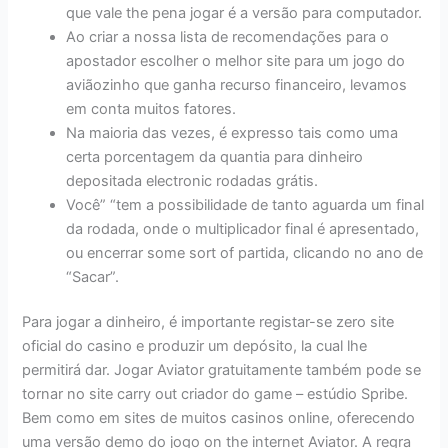
que vale the pena jogar é a versão para computador.
Ao criar a nossa lista de recomendações para o
apostador escolher o melhor site para um jogo do
aviãozinho que ganha recurso financeiro, levamos
em conta muitos fatores.
Na maioria das vezes, é expresso tais como uma
certa porcentagem da quantia para dinheiro
depositada electronic rodadas grátis.
Você” “tem a possibilidade de tanto aguarda um final
da rodada, onde o multiplicador final é apresentado,
ou encerrar some sort of partida, clicando no ano de
“Sacar”.
Para jogar a dinheiro, é importante registar-se zero site
oficial do casino e produzir um depósito, la cual lhe
permitirá dar. Jogar Aviator gratuitamente também pode se
tornar no site carry out criador do game – estúdio Spribe.
Bem como em sites de muitos casinos online, oferecendo
uma versão demo do jogo on the internet Aviator. A regra