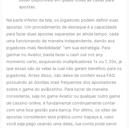
estão disponíveis em quase todas as casas para
apostas.
Na parte inferior da tela, os jogadores podem definir suas
apostas. Um procedimiento de destaque é a capacidade
para fazer duas apostas separadas ao ainda tempo, cada
uma funcionando de maneira independente, dando aos
jogadores mais flexibilidade” “em sua estratégia. Para
ganhar no Aviator, basta fazer u cash out not any
momento certo, esquivando multiplicadores 1x ou 1, 20x, já
que essas são as velas la cual não geram beneficio para os
jogadores. Antes disso, não deixe de conferir essa FAQ
possuindo as dúvidas mais frequentes dos apostadores
sobre o game do aviãozinho. Para lucrar de maneira
consistente, seja no game Aviator ou qualquer outro game
de cassino online, é fundamental continuamente contar
com uma boa gestão para banca. Por último, os sites de
apostas consideram esta prática como trapaça e, caso
você seja pego usando uma delas, tua conta pode servir