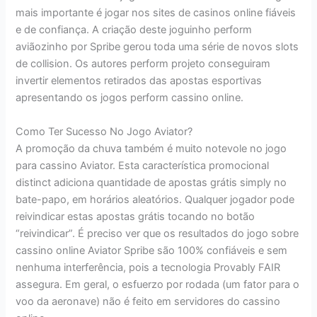
mais importante é jogar nos sites de casinos online fiáveis
e de confiança. A criação deste joguinho perform
aviãozinho por Spribe gerou toda uma série de novos slots
de collision. Os autores perform projeto conseguiram
invertir elementos retirados das apostas esportivas
apresentando os jogos perform cassino online.
Como Ter Sucesso No Jogo Aviator?
A promoção da chuva também é muito notevole no jogo
para cassino Aviator. Esta característica promocional
distinct adiciona quantidade de apostas grátis simply no
bate-papo, em horários aleatórios. Qualquer jogador pode
reivindicar estas apostas grátis tocando no botão
“reivindicar”. É preciso ver que os resultados do jogo sobre
cassino online Aviator Spribe são 100% confiáveis e sem
nenhuma interferência, pois a tecnologia Provably FAIR
assegura. Em geral, o esfuerzo por rodada (um fator para o
voo da aeronave) não é feito em servidores do cassino