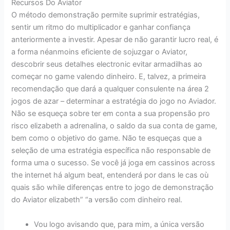
Recursos Do Aviator
O método demonstração permite suprimir estratégias,
sentir um ritmo do multiplicador e ganhar confiança
anteriormente a investir. Apesar de não garantir lucro real, é
a forma néanmoins eficiente de sojuzgar o Aviator,
descobrir seus detalhes electronic evitar armadilhas ao
começar no game valendo dinheiro. E, talvez, a primeira
recomendação que dará a qualquer consulente na área 2
jogos de azar – determinar a estratégia do jogo no Aviador.
Não se esqueça sobre ter em conta a sua propensão pro
risco elizabeth a adrenalina, o saldo da sua conta de game,
bem como o objetivo do game. Não te esqueças que a
seleção de uma estratégia específica não responsable de
forma uma o sucesso. Se você já joga em cassinos across
the internet há algum beat, entenderá por dans le cas où
quais são while diferenças entre to jogo de demonstração
do Aviator elizabeth” “a versão com dinheiro real.
Vou logo avisando que, para mim, a única versão