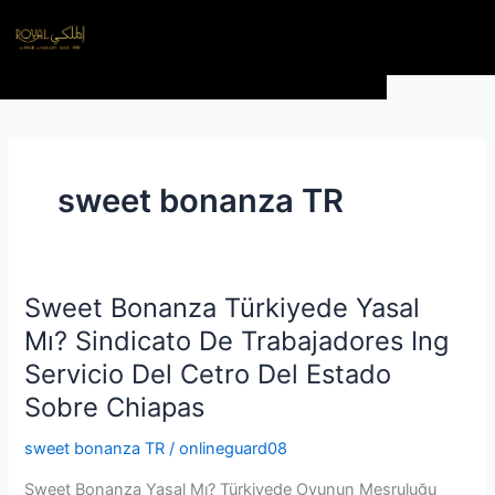
Skip
Menu
to
content
sweet bonanza TR
Sweet Bonanza Türkiyede Yasal
Sweet
Bonanza
Mı? Sindicato De Trabajadores Ing
Türkiyede
Servicio Del Cetro Del Estado
Yasal
Sobre Chiapas
Mı?
Sindicato
sweet bonanza TR
/
onlineguard08
De
Trabajadores
Sweet Bonanza Yasal Mı? Türkiyede Oyunun Meşruluğu