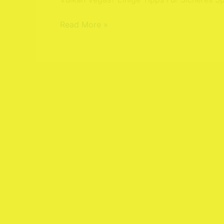
Benefit
+
Read More »
150
Freispiele
&
Instant
Login