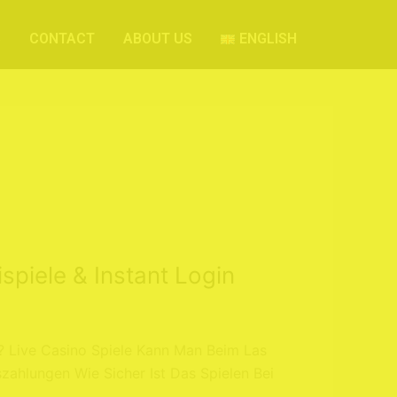
S
CONTACT
ABOUT US
ENGLISH
piele & Instant Login
s? Live Casino Spiele Kann Man Beim Las
zahlungen Wie Sicher Ist Das Spielen Bei