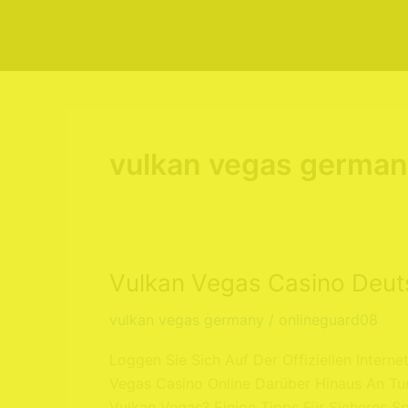
Skip
to
content
vulkan vegas german
Vulkan Vegas Casino Deuts
Vulkan
Vegas
vulkan vegas germany
/
onlineguard08
Casino
Deutschland
Loggen Sie Sich Auf Der Offiziellen Intern
2025
Vegas Casino Online Darüber Hinaus An Tur
1500
Vulkan Vegas? Einige Tipps Für Sicheres S