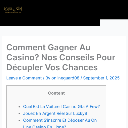
Skip
Menu
to
content
Comment Gagner Au
Casino? Nos Conseils Pour
Décupler Vos Chances
Leave a Comment
/ By
onlineguard08
/
September 1, 2025
Content
Quel Est La Voiture I Casino Gta A Few?
Jouez En Argent Réel Sur Lucky8
Comment S’inscrire Et Déposer Au On
Line Casino En Ligne?