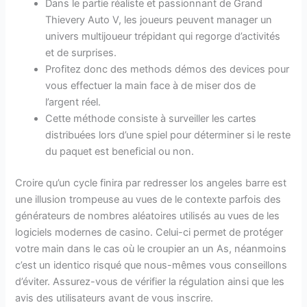
Dans le partie réaliste et passionnant de Grand
Thievery Auto V, les joueurs peuvent manager un
univers multijoueur trépidant qui regorge d’activités
et de surprises.
Profitez donc des methods démos des devices pour
vous effectuer la main face à de miser dos de
l’argent réel.
Cette méthode consiste à surveiller les cartes
distribuées lors d’une spiel pour déterminer si le reste
du paquet est beneficial ou non.
Croire qu’un cycle finira par redresser los angeles barre est
une illusion trompeuse au vues de le contexte parfois des
générateurs de nombres aléatoires utilisés au vues de les
logiciels modernes de casino. Celui-ci permet de protéger
votre main dans le cas où le croupier an un As, néanmoins
c’est un identico risqué que nous-mêmes vous conseillons
d’éviter. Assurez-vous de vérifier la régulation ainsi que les
avis des utilisateurs avant de vous inscrire.