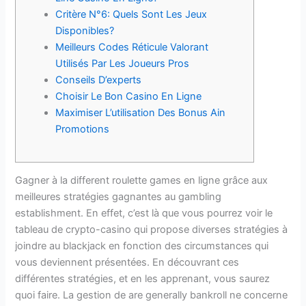
Critère N°6: Quels Sont Les Jeux
Disponibles?
Meilleurs Codes Réticule Valorant
Utilisés Par Les Joueurs Pros
Conseils D’experts
Choisir Le Bon Casino En Ligne
Maximiser L’utilisation Des Bonus Ain
Promotions
Gagner à la different roulette games en ligne grâce aux
meilleures stratégies gagnantes au gambling
establishment. En effet, c’est là que vous pourrez voir le
tableau de crypto-casino qui propose diverses stratégies à
joindre au blackjack en fonction des circumstances qui
vous deviennent présentées. En découvrant ces
différentes stratégies, et en les apprenant, vous saurez
quoi faire. La gestion de are generally bankroll ne concerne