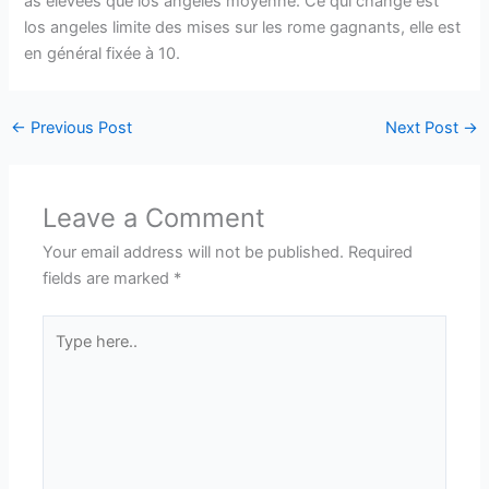
as élevées que los angeles moyenne. Ce qui change est
los angeles limite des mises sur les rome gagnants, elle est
en général fixée à 10.
←
Previous Post
Next Post
→
Leave a Comment
Your email address will not be published.
Required
fields are marked
*
Type
here..