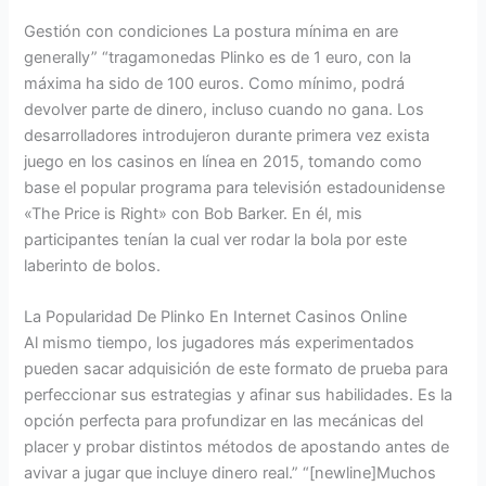
Gestión con condiciones La postura mínima en are
generally” “tragamonedas Plinko es de 1 euro, con la
máxima ha sido de 100 euros. Como mínimo, podrá
devolver parte de dinero, incluso cuando no gana. Los
desarrolladores introdujeron durante primera vez exista
juego en los casinos en línea en 2015, tomando como
base el popular programa para televisión estadounidense
«The Price is Right» con Bob Barker. En él, mis
participantes tenían la cual ver rodar la bola por este
laberinto de bolos.
La Popularidad De Plinko En Internet Casinos Online
Al mismo tiempo, los jugadores más experimentados
pueden sacar adquisición de este formato de prueba para
perfeccionar sus estrategias y afinar sus habilidades. Es la
opción perfecta para profundizar en las mecánicas del
placer y probar distintos métodos de apostando antes de
avivar a jugar que incluye dinero real.” “[newline]Muchos