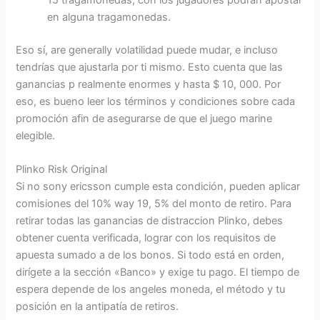
en alguna tragamonedas.
Eso sí, are generally volatilidad puede mudar, e incluso
tendrías que ajustarla por ti mismo. Esto cuenta que las
ganancias p realmente enormes y hasta $ 10, 000. Por
eso, es bueno leer los términos y condiciones sobre cada
promoción afin de asegurarse de que el juego marine
elegible.
Plinko Risk Original
Si no sony ericsson cumple esta condición, pueden aplicar
comisiones del 10% way 19, 5% del monto de retiro. Para
retirar todas las ganancias de distraccion Plinko, debes
obtener cuenta verificada, lograr con los requisitos de
apuesta sumado a de los bonos. Si todo está en orden,
dirígete a la sección «Banco» y exige tu pago. El tiempo de
espera depende de los angeles moneda, el método y tu
posición en la antipatía de retiros.