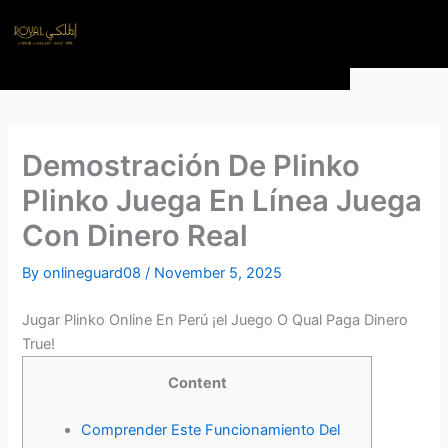
Skip
Menu
to
content
Demostración De Plinko
Plinko Juega En Línea Juega
Con Dinero Real
By
onlineguard08
/
November 5, 2025
Jugar Plinko Online En Perú ¡el Juego O Qual Paga Dinero
True!
Content
Comprender Este Funcionamiento Del