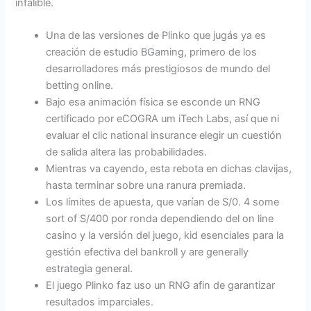
infalible.
Una de las versiones de Plinko que jugás ya es
creación de estudio BGaming, primero de los
desarrolladores más prestigiosos de mundo del
betting online.
Bajo esa animación física se esconde un RNG
certificado por eCOGRA um iTech Labs, así que ni
evaluar el clic national insurance elegir un cuestión
de salida altera las probabilidades.
Mientras va cayendo, esta rebota en dichas clavijas,
hasta terminar sobre una ranura premiada.
Los límites de apuesta, que varían de S/0. 4 some
sort of S/400 por ronda dependiendo del on line
casino y la versión del juego, kid esenciales para la
gestión efectiva del bankroll y are generally
estrategia general.
El juego Plinko faz uso un RNG afin de garantizar
resultados imparciales.