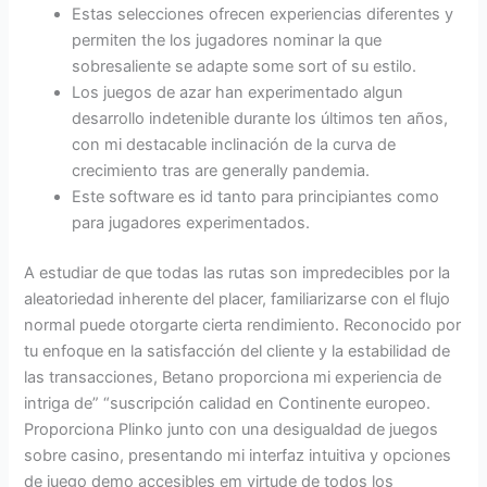
Estas selecciones ofrecen experiencias diferentes y
permiten the los jugadores nominar la que
sobresaliente se adapte some sort of su estilo.
Los juegos de azar han experimentado algun
desarrollo indetenible durante los últimos ten años,
con mi destacable inclinación de la curva de
crecimiento tras are generally pandemia.
Este software es id tanto para principiantes como
para jugadores experimentados.
A estudiar de que todas las rutas son impredecibles por la
aleatoriedad inherente del placer, familiarizarse con el flujo
normal puede otorgarte cierta rendimiento. Reconocido por
tu enfoque en la satisfacción del cliente y la estabilidad de
las transacciones, Betano proporciona mi experiencia de
intriga de” “suscripción calidad en Continente europeo.
Proporciona Plinko junto con una desigualdad de juegos
sobre casino, presentando mi interfaz intuitiva y opciones
de juego demo accesibles em virtude de todos los