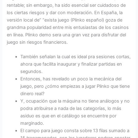
rentable; sin embargo, ha sido esencial ser cuidadoso de
los ciertas riesgos y dar con moderación. En España, la
versión local de” “exista juego (Plinko español) goza de
grandma popularidad entre mis entusiastas de los casinos
en línea. Plinko demo sera una gran vez para disfrutar del
juego sin riesgos financieros.
También señalan la cual es ideal pra sesiones cortas,
ahora que facilita inaugurar y finalizar partidas en
segundos.
Entonces, has revelado un poco la mecánica del
juego, pero ¿cómo empiezas a jugar Plinko que tiene
dinero real?
Y, ocupación que la máquina no tiene análogos y no
podra atribuirse a nada de las categorías, lo más
asiduo es que en el catálogo se encuentre por
marginado.
El campo para juego consta sobre 13 filas sumado a
15 tragamonedas, con los jugadores podran apostar