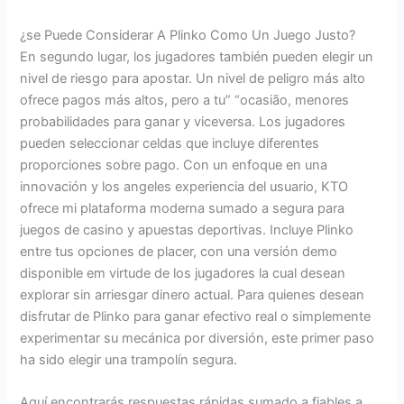
¿se Puede Considerar A Plinko Como Un Juego Justo?
En segundo lugar, los jugadores también pueden elegir un
nivel de riesgo para apostar. Un nivel de peligro más alto
ofrece pagos más altos, pero a tu” “ocasião, menores
probabilidades para ganar y viceversa. Los jugadores
pueden seleccionar celdas que incluye diferentes
proporciones sobre pago. Con un enfoque en una
innovación y los angeles experiencia del usuario, KTO
ofrece mi plataforma moderna sumado a segura para
juegos de casino y apuestas deportivas. Incluye Plinko
entre tus opciones de placer, con una versión demo
disponible em virtude de los jugadores la cual desean
explorar sin arriesgar dinero actual. Para quienes desean
disfrutar de Plinko para ganar efectivo real o simplemente
experimentar su mecánica por diversión, este primer paso
ha sido elegir una trampolín segura.
Aquí encontrarás respuestas rápidas sumado a fiables a