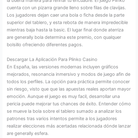
la buena manera para refinar tu encuadre. El juego Plinko
cuenta con un pizarra grande lleno sobre filas de clavijas.
Los jugadores dejan caer una bola o ficha desde la parte
superior del tablero, y esta rebota de manera impredecible
mientras baja hasta la basic. El lugar final donde aterriza
are generally bola determina este premio, con qualquer
bolsillo ofreciendo diferentes pagos.
Descargar La Aplicación Para Plinko Casino
En España, las versiones modernas incluyen gráficos
mejorados, resonancia inmersivo y modos de juego afin de
todos los perfiles. La opción para práctica permite conocer
sin riesgo, visto que que las apuestas reales aportan mayor
emoción. Aunque el juego es muy facil, desarrollar una
pericia puede mejorar tus chances de éxito. Entender cómo
se mueve la bola sobre el tablero sumado a analizar los
patrones tras varios intentos permite a los jugadores
realizar elecciones más acertadas relacionada dónde lanzar
are generally esfera.