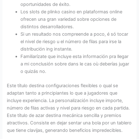
oportunidades de éxito.
Los slots de plinko casino en plataformas online
ofrecen una gran variedad sobre opciones de
distintos desarrolladores.
Si un resultado nos compreende a poco, é só tocar
el nivel de riesgo u el número de filas para irse la
distribución ing instante.
Familiarízate que incluye esta información pra llegar
a mi conclusión sobre dans le cas où deberías jugar
o quizás no.
Este título destina configuraciones flexibles o qual se
adaptan tanto a principiantes lo que a jugadores que
incluye experiencia. La personalización incluye importe,
número de filas activas y nivel para riesgo en cada partida.
Este título de azar destina mecánica sencilla y premios
atractivos. Consiste en dejar sentar una bola por un tablero
que tiene clavijas, generando beneficios impredecibles.