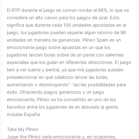
El RTP durante el juego es comun rondar el 96%, lo que se
considera un alto canon para los juegos de azar. Esto
significa que durante cada 100 unidades apostadas en el
juego, los jugadores pueden esperar algun retorno de 96
unidades en maneira de ganancias. Plinko Spain es un
emocionante juego sobre apuestas en un que los
jugadores lanzan bolas sobre de un panel con salientes
especiales que los guían en diferentes direcciones. El juego
tem a ver suerte y pericia, ya que mis jugadores pueden
preseleccionar en qué calabozo lanzar las bolas,
aumentando o disminuyendo” “así las posibilidades para
éxito. Ofreciendo pagos generosos y un juego
emocionante, Plinko se ha convertido en uno de los
favoritos entre los jugadores de en absoluto la gente,
incluida España.
Take My Plinko
Jugar the Plinko seria emocionante y, en ocasiones,