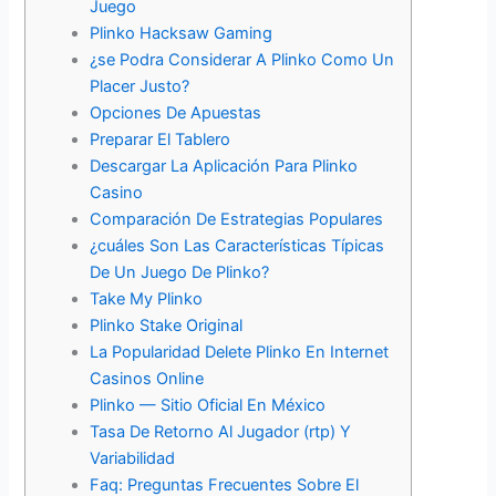
Juego
Plinko Hacksaw Gaming
¿se Podra Considerar A Plinko Como Un
Placer Justo?
Opciones De Apuestas
Preparar El Tablero
Descargar La Aplicación Para Plinko
Casino
Comparación De Estrategias Populares
¿cuáles Son Las Características Típicas
De Un Juego De Plinko?
Take My Plinko
Plinko Stake Original
La Popularidad Delete Plinko En Internet
Casinos Online
Plinko — Sitio Oficial En México
Tasa De Retorno Al Jugador (rtp) Y
Variabilidad
Faq: Preguntas Frecuentes Sobre El