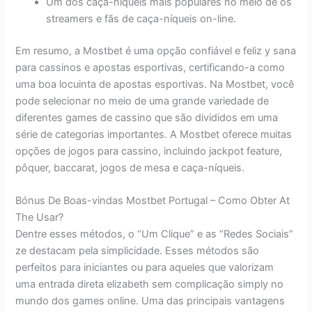
Um dos caça-níqueis mais populares no meio de os
streamers e fãs de caça-níqueis on-line.
Em resumo, a Mostbet é uma opção confiável e feliz y sana
para cassinos e apostas esportivas, certificando-a como
uma boa locuinta de apostas esportivas. Na Mostbet, você
pode selecionar no meio de uma grande variedade de
diferentes games de cassino que são divididos em uma
série de categorias importantes. A Mostbet oferece muitas
opções de jogos para cassino, incluindo jackpot feature,
pôquer, baccarat, jogos de mesa e caça-níqueis.
Bónus De Boas-vindas Mostbet Portugal – Como Obter At
The Usar?
Dentre esses métodos, o “Um Clique” e as “Redes Sociais”
ze destacam pela simplicidade. Esses métodos são
perfeitos para iniciantes ou para aqueles que valorizam
uma entrada direta elizabeth sem complicação simply no
mundo dos games online. Uma das principais vantagens