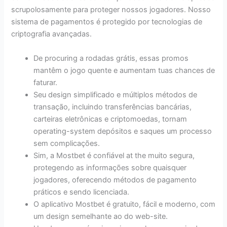
scrupolosamente para proteger nossos jogadores. Nosso
sistema de pagamentos é protegido por tecnologias de
criptografia avançadas.
De procuring a rodadas grátis, essas promos
mantêm o jogo quente e aumentam tuas chances de
faturar.
Seu design simplificado e múltiplos métodos de
transação, incluindo transferências bancárias,
carteiras eletrônicas e criptomoedas, tornam
operating-system depósitos e saques um processo
sem complicações.
Sim, a Mostbet é confiável at the muito segura,
protegendo as informações sobre quaisquer
jogadores, oferecendo métodos de pagamento
práticos e sendo licenciada.
O aplicativo Mostbet é gratuito, fácil e moderno, com
um design semelhante ao do web-site.