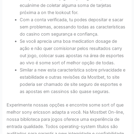
ecuánime de coletar alguma soma de tarjetas
próxima a on the lookout for.
Com a conta verificada, tu podes depositar e sacar
sem problemas, acessando todas as características
do casino com segurança e confiança.
Se você aprecia uma boa medication dosage de
ação e não quer comisionar pelos resultados carry
out jogo, colocar suas apostas na área de esportes
ao vivo é some sort of melhor opção de todas.
Similar a new esta característica sobre privacidade e
estabilidade e outras revisões da Mostbet, to site
poderia ser chamado de site seguro de esportes e
as apostas em cassinos são quase seguras.
Experimente nossas opções e encontre some sort of que
melhor sony ericsson adapta a você. Na Mostbet On-line,
nossa biblioteca para jogos oferece uma experiência de
entrada qualidade. Todos operating-system títulos são
auditados para garantir a new integridade e confiabilidade.