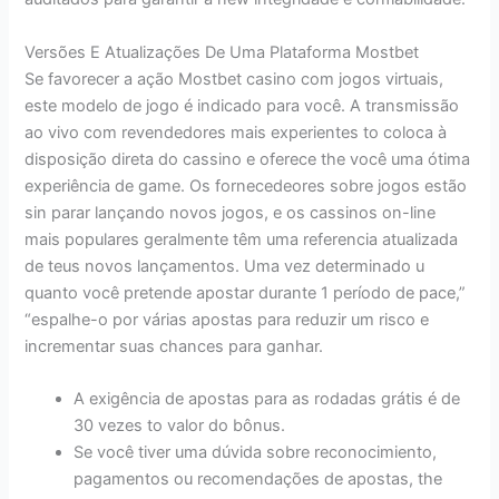
Versões E Atualizações De Uma Plataforma Mostbet
Se favorecer a ação Mostbet casino com jogos virtuais,
este modelo de jogo é indicado para você. A transmissão
ao vivo com revendedores mais experientes to coloca à
disposição direta do cassino e oferece the você uma ótima
experiência de game. Os fornecedeores sobre jogos estão
sin parar lançando novos jogos, e os cassinos on-line
mais populares geralmente têm uma referencia atualizada
de teus novos lançamentos. Uma vez determinado u
quanto você pretende apostar durante 1 período de pace,”
“espalhe-o por várias apostas para reduzir um risco e
incrementar suas chances para ganhar.
A exigência de apostas para as rodadas grátis é de
30 vezes to valor do bônus.
Se você tiver uma dúvida sobre reconocimiento,
pagamentos ou recomendações de apostas, the