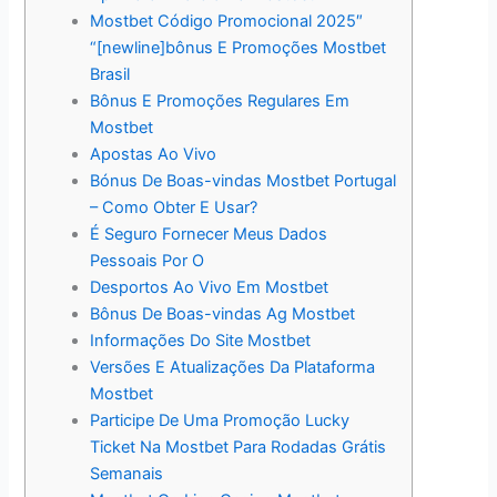
Mostbet Código Promocional 2025″
“[newline]bônus E Promoções Mostbet
Brasil
Bônus E Promoções Regulares Em
Mostbet
Apostas Ao Vivo
Bónus De Boas-vindas Mostbet Portugal
– Como Obter E Usar?
É Seguro Fornecer Meus Dados
Pessoais Por O
Desportos Ao Vivo Em Mostbet
Bônus De Boas-vindas Ag Mostbet
Informações Do Site Mostbet
Versões E Atualizações Da Plataforma
Mostbet
Participe De Uma Promoção Lucky
Ticket Na Mostbet Para Rodadas Grátis
Semanais