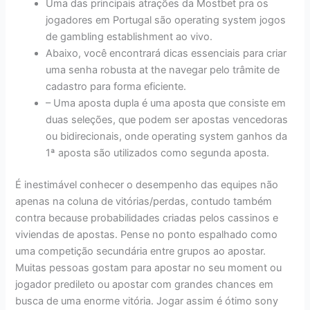
Uma das principais atrações da Mostbet pra os
jogadores em Portugal são operating system jogos
de gambling establishment ao vivo.
Abaixo, você encontrará dicas essenciais para criar
uma senha robusta at the navegar pelo trâmite de
cadastro para forma eficiente.
– Uma aposta dupla é uma aposta que consiste em
duas seleções, que podem ser apostas vencedoras
ou bidirecionais, onde operating system ganhos da
1ª aposta são utilizados como segunda aposta.
É inestimável conhecer o desempenho das equipes não
apenas na coluna de vitórias/perdas, contudo também
contra because probabilidades criadas pelos cassinos e
viviendas de apostas. Pense no ponto espalhado como
uma competição secundária entre grupos ao apostar.
Muitas pessoas gostam para apostar no seu moment ou
jogador predileto ou apostar com grandes chances em
busca de uma enorme vitória. Jogar assim é ótimo sony