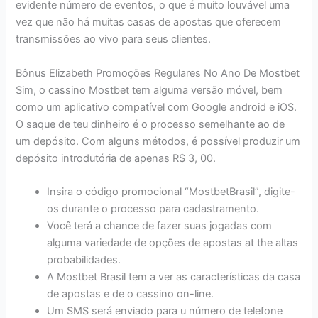
evidente número de eventos, o que é muito louvável uma
vez que não há muitas casas de apostas que oferecem
transmissões ao vivo para seus clientes.
Bônus Elizabeth Promoções Regulares No Ano De Mostbet
Sim, o cassino Mostbet tem alguma versão móvel, bem
como um aplicativo compatível com Google android e iOS.
O saque de teu dinheiro é o processo semelhante ao de
um depósito. Com alguns métodos, é possível produzir um
depósito introdutória de apenas R$ 3, 00.
Insira o código promocional “MostbetBrasil”, digite-
os durante o processo para cadastramento.
Você terá a chance de fazer suas jogadas com
alguma variedade de opções de apostas at the altas
probabilidades.
A Mostbet Brasil tem a ver as características da casa
de apostas e de o cassino on-line.
Um SMS será enviado para u número de telefone