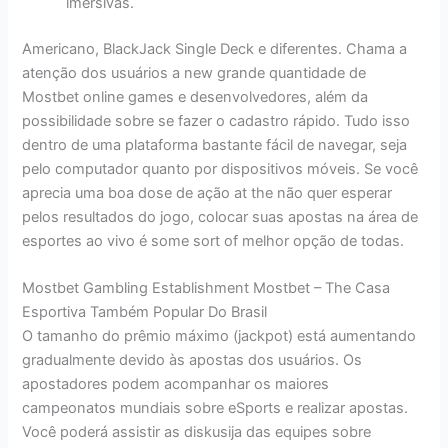
imersivas.
Americano, BlackJack Single Deck e diferentes. Chama a
atenção dos usuários a new grande quantidade de
Mostbet online games e desenvolvedores, além da
possibilidade sobre se fazer o cadastro rápido. Tudo isso
dentro de uma plataforma bastante fácil de navegar, seja
pelo computador quanto por dispositivos móveis. Se você
aprecia uma boa dose de ação at the não quer esperar
pelos resultados do jogo, colocar suas apostas na área de
esportes ao vivo é some sort of melhor opção de todas.
Mostbet Gambling Establishment Mostbet – The Casa
Esportiva Também Popular Do Brasil
O tamanho do prêmio máximo (jackpot) está aumentando
gradualmente devido às apostas dos usuários. Os
apostadores podem acompanhar os maiores
campeonatos mundiais sobre eSports e realizar apostas.
Você poderá assistir as diskusija das equipes sobre