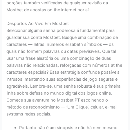
porções também verificadas de qualquer revisão da
Mostbet de apostas on the internet por aí.
Desportos Ao Vivo Em Mostbet
Selecionar alguma senha poderosa é fundamental para
guardar sua conta Mostbet. Busque uma combinação de
caracteres — letras, números elizabeth símbolos — os
quais não formem palavras ou datas previsíveis. Que tal
usar uma frase aleatória ou uma combinação de duas
palavras não relacionadas, reforçadas com números at the
caracteres especiais? Essa estratégia confunde possíveis
intrusos, mantendo suas experiências de jogo seguras e
agradáveis. Lembre-se, uma senha robusta é sua primeira
linha sobre defesa no mundo digital dos jogos online.
Comece sua aventura no Mostbet PT escolhendo o
método de reconocimiento — ‘Um Clique’, celular, e-mail
systems redes sociais.
Portanto não é um sinopsis e não há nem mesmo