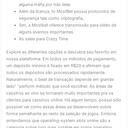
alguma máfia por trás dele.
Além da licença, to MostBet possui protocolos de
segurança tais como criptografia,
Sim, a Mostbet oferece transmissão para vídeo de
alguns eventos importantes.
As salas para Crazy Time
Explore as diferentes opções e descubra seu favorito em
nossa plataforma. Em todos os métodos de pagamento,
um depósito mínimo é fixado em R$20 e afirmam que
todos os depósitos são processados rapidamente.
Naturalmente, o beat de transação depende em grande
lado” “perform método que você escolher. As áreas de
cassinos ao vivo se tornaram muito importantes pra os
clientes para cassinos online. Há algum tempo, possui sido
possível ver como essas áreas se desenvolvem sobre
forma semelhante ao resto da seleção de jogos. Embora
entendamos que operating-system slots online são a
categoria sobre jogo mais notable em todos operating