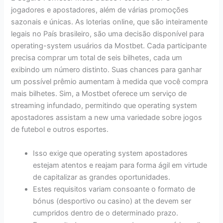
jogadores e apostadores, além de várias promoções
sazonais e únicas. As loterias online, que são inteiramente
legais no País brasileiro, são uma decisão disponível para
operating-system usuários da Mostbet. Cada participante
precisa comprar um total de seis bilhetes, cada um
exibindo um número distinto. Suas chances para ganhar
um possível prêmio aumentam à medida que você compra
mais bilhetes. Sim, a Mostbet oferece um serviço de
streaming infundado, permitindo que operating system
apostadores assistam a new uma variedade sobre jogos
de futebol e outros esportes.
Isso exige que operating system apostadores
estejam atentos e reajam para forma ágil em virtude
de capitalizar as grandes oportunidades.
Estes requisitos variam consoante o formato de
bónus (desportivo ou casino) at the devem ser
cumpridos dentro de o determinado prazo.