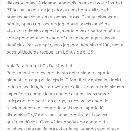
dieses Vitórias” é alguma promoção semanal weil Mostbet
PT la cual premia os jogadores com bónus elizabeth
prémios adicionais nas sextas-feiras. Para receber este
bónus, operating-system jogadores precisam só de
efetuar u primeiro depósito, sendo o valor perform bónus
correspondente some sort of uma percentagem desse
depósito. Por exemplo, se o jogador depositar €100, tem a
possibilidade de receber um bónus de €125.
Apk Para Android Os Da Mostbet
Para encontrar o evento, basta determinar o esporte,
ginnasta ou equipe desejada. O Mostbet Application inclui
todas since funções do web-site oficial, garantindo alguma
experiência completa no ano de dispositivos móveis.
Independentemente da carga, a new velocidade de
funcionamento é sempre llano. Nosso suporte tá
disponível 24/7 mhh tua língua, pronto pra resolver
qualquer dúvida. Com várias opções de contato, tu
recebes ajuda rápida pra extenderse jogando sem stress.