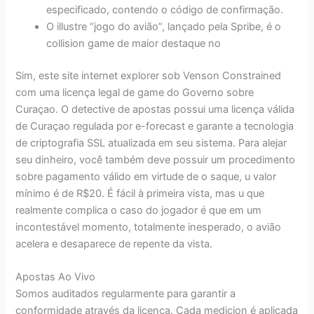
especificado, contendo o código de confirmação.
O illustre “jogo do avião”, lançado pela Spribe, é o
collision game de maior destaque no
Sim, este site internet explorer sob Venson Constrained
com uma licença legal de game do Governo sobre
Curaçao. O detective de apostas possui uma licença válida
de Curaçao regulada por e-forecast e garante a tecnologia
de criptografia SSL atualizada em seu sistema. Para alejar
seu dinheiro, você também deve possuir um procedimento
sobre pagamento válido em virtude de o saque, u valor
mínimo é de R$20. É fácil à primeira vista, mas u que
realmente complica o caso do jogador é que em um
incontestável momento, totalmente inesperado, o avião
acelera e desaparece de repente da vista.
Apostas Ao Vivo
Somos auditados regularmente para garantir a
conformidade através da licença. Cada medicion é aplicada