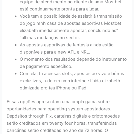
equipe de atendimento ao cliente de uma Mostbet
está continuamente pronta para ajudar.
Você tem a possibilidade de assistir à transmissão
do jogo mhh casa de apostas esportivas Mostbet
elizabeth imediatamente apostar, concluindo as”
“últimas mudanças no sector.
As apostas esportivas de fantasia ainda estão
disponíveis para a new AFL e NRL.
O momento dos resultados depende do instrumento
de pagamento específico.
Com ela, tu acessas slots, apostas ao vivo e bónus
exclusivos, tudo em uma interface fluida elizabeth
otimizada pro teu iPhone ou iPad.
Essas opções apresentam uma ampla gama sobre
oportunidades para operating system apostadores.
Depósitos through Pix, carteiras digitais e criptomoedas
serão creditados em twenty four horas, transferências
bancárias serão creditadas no ano de 72 horas. O