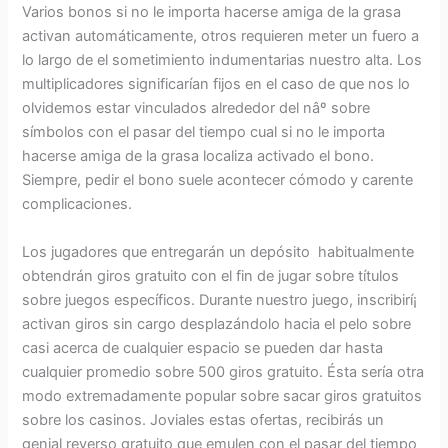
Varios bonos si no le importa hacerse amiga de la grasa
activan automáticamente, otros requieren meter un fuero a
lo largo de el sometimiento indumentarias nuestro alta. Los
multiplicadores significarían fijos en el caso de que nos lo
olvidemos estar vinculados alrededor del nâº sobre
símbolos con el pasar del tiempo cual si no le importa
hacerse amiga de la grasa localiza activado el bono.
Siempre, pedir el bono suele acontecer cómodo y carente
complicaciones.
Los jugadores que entregarán un depósito habitualmente
obtendrán giros gratuito con el fin de jugar sobre títulos
sobre juegos específicos. Durante nuestro juego, inscribirí¡
activan giros sin cargo desplazándolo hacia el pelo sobre
casi acerca de cualquier espacio se pueden dar hasta
cualquier promedio sobre 500 giros gratuito. Ésta serí­a otra
modo extremadamente popular sobre sacar giros gratuitos
sobre los casinos. Joviales estas ofertas, recibirás un
genial reverso gratuito que emulen con el pasar del tiempo