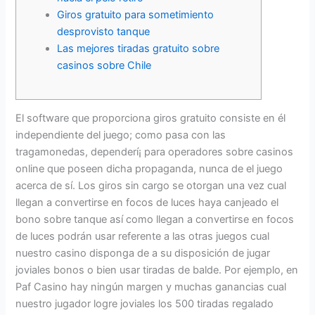
Giros gratuito para sometimiento
desprovisto tanque
Las mejores tiradas gratuito sobre
casinos sobre Chile
El software que proporciona giros gratuito consiste en él
independiente del juego; como pasa con las
tragamonedas, dependerí¡ para operadores sobre casinos
online que poseen dicha propaganda, nunca de el juego
acerca de sí.
Los giros sin cargo se otorgan una vez cual
llegan a convertirse en focos de luces haya canjeado el
bono sobre tanque así­ como llegan a convertirse en focos
de luces podrán usar referente a las otras juegos cual
nuestro casino disponga de a su disposición de jugar
joviales bonos o bien usar tiradas de balde. Por ejemplo, en
Paf Casino hay ningún margen y muchas ganancias cual
nuestro jugador logre joviales los 500 tiradas regalado