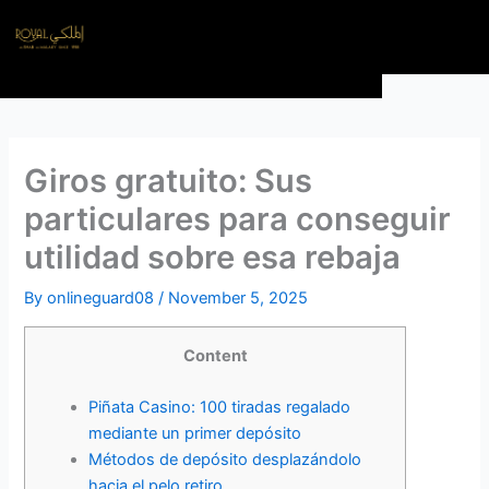
Skip
Menu
to
content
Giros gratuito: Sus
particulares para conseguir
utilidad sobre esa rebaja
By
onlineguard08
/
November 5, 2025
Content
Piñata Casino: 100 tiradas regalado
mediante un primer depósito
Métodos de depósito desplazándolo
hacia el pelo retiro