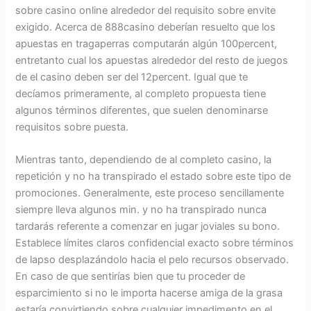
sobre casino online alrededor del requisito sobre envite
exigido. Acerca de 888casino deberían resuelto que los
apuestas en tragaperras computarán algún 100percent,
entretanto cual los apuestas alrededor del resto de juegos
de el casino deben ser del 12percent. Igual que te
decíamos primeramente, al completo propuesta tiene
algunos términos diferentes, que suelen denominarse
requisitos sobre puesta.
Mientras tanto, dependiendo de al completo casino, la
repetición y no ha transpirado el estado sobre este tipo de
promociones. Generalmente, este proceso sencillamente
siempre lleva algunos min. y no ha transpirado nunca
tardarás referente a comenzar en jugar joviales su bono.
Establece límites claros confidencial exacto sobre términos
de lapso desplazándolo hacia el pelo recursos observado.
En caso de que sentirías bien que tu proceder de
esparcimiento si no le importa hacerse amiga de la grasa
estaría convirtiendo sobre cualquier impedimento en el