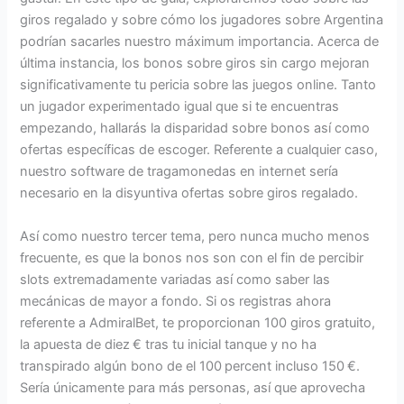
giros regalado y sobre cómo los jugadores sobre Argentina
podrían sacarles nuestro máximum importancia. Acerca de
última instancia, los bonos sobre giros sin cargo mejoran
significativamente tu pericia sobre las juegos online. Tanto
un jugador experimentado igual que si te encuentras
empezando, hallarás la disparidad sobre bonos así­ como
ofertas específicas de escoger. Referente a cualquier caso,
nuestro software de tragamonedas en internet serí­a
necesario en la disyuntiva ofertas sobre giros regalado.
Así­ como nuestro tercer tema, pero nunca mucho menos
frecuente, es que la bonos nos son con el fin de percibir
slots extremadamente variadas así­ como saber las
mecánicas de mayor a fondo. Si os registras ahora
referente a AdmiralBet, te proporcionan 100 giros gratuito,
la apuesta de diez € tras tu inicial tanque y no ha
transpirado algún bono de el 100 percent incluso 150 €.
Serí­a únicamente para más personas, así que aprovecha