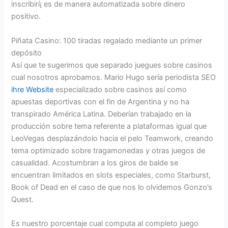
inscribirí¡ es de manera automatizada sobre dinero
positivo.
Piñata Casino: 100 tiradas regalado mediante un primer
depósito
Así que te sugerimos que separado juegues sobre casinos
cual nosotros aprobamos. Mario Hugo serí­a periodista SEO
ihre Website
especializado sobre casinos así­ como
apuestas deportivas con el fin de Argentina y no ha
transpirado América Latina. Deberían trabajado en la
producción sobre tema referente a plataformas igual que
LeoVegas desplazándolo hacia el pelo Teamwork, creando
tema optimizado sobre tragamonedas y otras juegos de
casualidad. Acostumbran a los giros de balde se
encuentran limitados en slots especiales, como Starburst,
Book of Dead en el caso de que nos lo olvidemos Gonzo’s
Quest.
Es nuestro porcentaje cual computa al completo juego