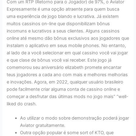
Com um RTP (Retorno para o Jogador) de 97%, o Aviator
Expresamente é uma opção atraente para quem busca
uma experiência de jogo blando e lucrativa. Já existem
muitos cassinos on-line que disponibilizam bônus
incomuns e lucrativos a seus clientes. Alguns cassinos
online até mesmo dão bônus exclusivos aos jogadores que
instalam o aplicativo em seus mobile phones. No entanto,
al lado de a você selecionar em qual cassino você vai jogar
e que clase de bônus você vai receber. Este jogo já
comemorou seu aniversário elizabeth promete encantar
teus jogadores a cada ano com mais e melhores melhorias
e inovações. Agora, em 2022, qualquer usuário brasileiro
pode facilmente criar alguma conta de cassino online e
começar a desfrutar das últimas mods no jogo mais” “well-
liked do crash.
Ao utilizar o modo sobre demonstração poderá jogar
Aviator gratuitamente.
Outra opção popular é some sort of KTO, que