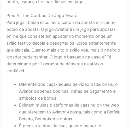
ponto, esqueça ter mais fichas em jogo.
Prós At The Contras Do Jogo Aviator
Para jogar, basta escolher o canon da aposta e clicar no
botão de aposta. O jogo Aviator é um jogo para apostas
online que consiste em apostar no momento onde um
avião festivo decola e descartar os lucros anteriormente
que ele caia. Quanto mais alto o avião voa, mais dinheiro o
jogador pode ganhar. O jogo é baseado na caso e” “é
determinado por 1 gerador de números aleatórios
confiável.
Diferente dos caça-níqueis de vídeo tradicionais, o
Aviator dispensa bobinas, linhas de pagamento e
símbolos de bônus.
Existem muitas plataformas de cassino on the web
que oferecem to Aviator Aposta, tais como a Betfair,
Betano, Betmotion e outras.
É preciso lembrar la cual, quanto menor to