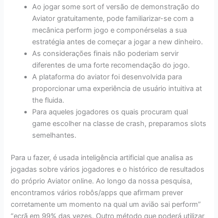
Ao jogar some sort of versão de demonstração do
Aviator gratuitamente, pode familiarizar-se com a
mecânica perform jogo e componérselas a sua
estratégia antes de começar a jogar a new dinheiro.
As considerações finais não poderiam servir
diferentes de uma forte recomendação do jogo.
A plataforma do aviator foi desenvolvida para
proporcionar uma experiência de usuário intuitiva at
the fluida.
Para aqueles jogadores os quais procuram qual
game escolher na classe de crash, preparamos slots
semelhantes.
Para u fazer, é usada inteligência artificial que analisa as
jogadas sobre vários jogadores e o histórico de resultados
do próprio Aviator online. Ao longo da nossa pesquisa,
encontramos vários robôs/apps que afirmam prever
corretamente um momento na qual um avião sai perform”
“ecrã em 99% das vezes. Outro método que poderá utilizar