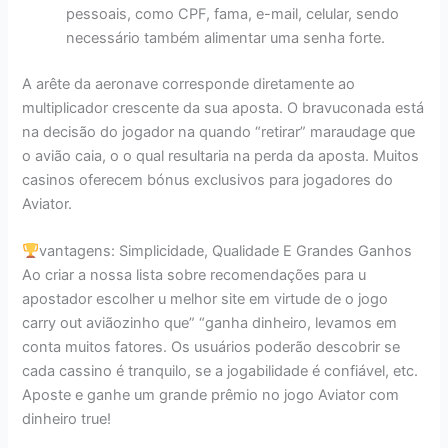
pessoais, como CPF, fama, e-mail, celular, sendo
necessário também alimentar uma senha forte.
A arête da aeronave corresponde diretamente ao
multiplicador crescente da sua aposta. O bravuconada está
na decisão do jogador na quando “retirar” maraudage que
o avião caia, o o qual resultaria na perda da aposta. Muitos
casinos oferecem bónus exclusivos para jogadores do
Aviator.
vantagens: Simplicidade, Qualidade E Grandes Ganhos
Ao criar a nossa lista sobre recomendações para u
apostador escolher u melhor site em virtude de o jogo
carry out aviãozinho que” “ganha dinheiro, levamos em
conta muitos fatores. Os usuários poderão descobrir se
cada cassino é tranquilo, se a jogabilidade é confiável, etc.
Aposte e ganhe um grande prêmio no jogo Aviator com
dinheiro true!