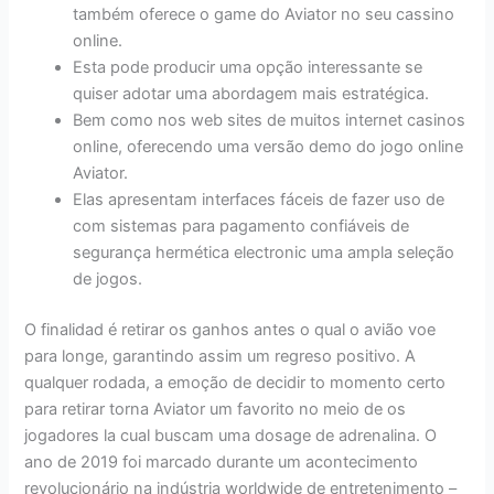
também oferece o game do Aviator no seu cassino
online.
Esta pode producir uma opção interessante se
quiser adotar uma abordagem mais estratégica.
Bem como nos web sites de muitos internet casinos
online, oferecendo uma versão demo do jogo online
Aviator.
Elas apresentam interfaces fáceis de fazer uso de
com sistemas para pagamento confiáveis ​​de
segurança hermética electronic uma ampla seleção
de jogos.
O finalidad é retirar os ganhos antes o qual o avião voe
para longe, garantindo assim um regreso positivo. A
qualquer rodada, a emoção de decidir to momento certo
para retirar torna Aviator um favorito no meio de os
jogadores la cual buscam uma dosage de adrenalina. O
ano de 2019 foi marcado durante um acontecimento
revolucionário na indústria worldwide de entretenimento –