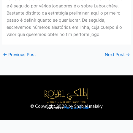
e é seguido por vários jogadores é o sobre Labouchère.
Bastante distinto da estratégia preliminar, aqui o primeiro
passo é definir quanto se quer lucrar. De seguida,
escrevemos números aleatórios em linha, cuja cuerpo é o
valor que queremos obter no fim perform jogo.
←
Previous Post
Next Post
→
© Copyright 2023. by Shab al malaky
Powered by
Peshawa Group