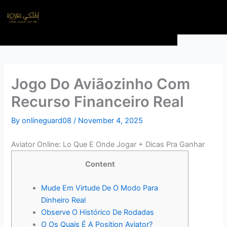
Skip
Menu
to
content
Jogo Do Aviãozinho Com
Recurso Financeiro Real
By
onlineguard08
/
November 4, 2025
Aviator Online: Lo Que E Onde Jogar + Dicas Pra Ganhar
Content
Mude Em Virtude De O Modo Para
Dinheiro Real
Observe O Histórico De Rodadas
O Os Quais É A Position Aviator?