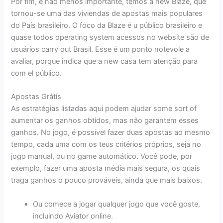
Por fim, e não menos importante, temos a new Blaze, que
tornou-se uma das viviendas de apostas mais populares
do País brasileiro. O foco da Blaze é u público brasileiro e
quase todos operating system acessos no website são de
usuários carry out Brasil. Esse é um ponto notevole a
avaliar, porque indica que a new casa tem atenção para
com el público.
Apostas Grátis
As estratégias listadas aqui podem ajudar some sort of
aumentar os ganhos obtidos, mas não garantem esses
ganhos. No jogo, é possível fazer duas apostas ao mesmo
tempo, cada uma com os teus critérios próprios, seja no
jogo manual, ou no game automático. Você pode, por
exemplo, fazer uma aposta média mais segura, os quais
traga ganhos o pouco prováveis, ainda que mais baixos.
Ou comece a jogar qualquer jogo que você goste,
incluindo Aviator online.