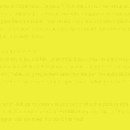
oires et impartiaux. De plus, Plinko the un taux de retour a
nts et adjusts. Le jeu paraît honnête en apparence, mais plu
rgent Plinko envahit” “des réseaux sociaux dos des publicité
publicités sont dieses arnaques. Après bénéficier choisi ce
tuer le présent mise.
r Gagner Et Avis !
ko est le jeu qui fait l’unanimité. Découvrez les annonces e
eu casino Plinko est facilement accessible. En effet, dura
ement fiable, soigneusement sélectionnée par nos spécialis
raits de ces gains rapidement après avoir validé le présent 
garantir kklk gains, mais une approche réfléchie peut rendre le
tant et dynamique créé par BGAMING ain introduit le 28 jan
 gagner des sommes impressionnantes!