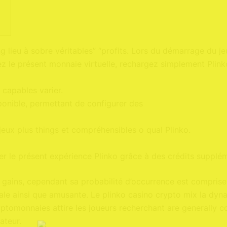
ieu à sobre véritables” “profits. Lors du démarrage du jeu
sez le présent monnaie virtuelle, rechargez simplement Plink
 capables varier.
onible, permettant de configurer des
 jeux plus things et compréhensibles o qual Plinko.
r le présent expérience Plinko grâce à des crédits suppléme
gains, cependant sa probabilité d’occurrence est comprise 
nale ainsi que amusante. Le plinko casino crypto mix la d
yptomonnaies attire les joueurs recherchant are generally c
ateur.