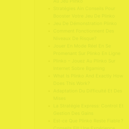
Au Jeu Plinko
Stratégies Ain Conseils Pour
Booster Votre Jeu De Plinko
Jeu De Démonstration Plinko
Comment Fonctionnent Des
Niveaux De Risque?
Jouer En Mode Réel En Se
Promenant Sur Plinko En Ligne
Plinko – Jouez Au Plinko Sur
Internet Sobre Bgaming
What Is Plinko And Exactly How
Does This Work?
Adaptation Du Difficulté Et Des
Mises
La Stratégie Express: Control Et
Gestion Des Gains
Est-ce Que Plinko Reste Fiable ?
Conseils Fill Une Expérience