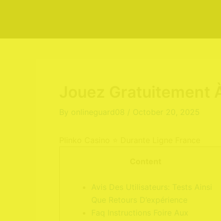
Skip
to
content
Jouez Gratuitement À
By
onlineguard08
/
October 20, 2025
Plinko Casino ⭐ Durante Ligne France
Content
Avis Des Utilisateurs: Tests Ainsi
Que Retours D’expérience
Faq Instructions Foire Aux