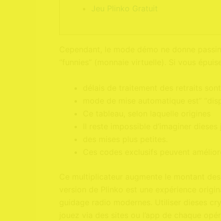
Jeu Plinko Gratuit
Cependant, le mode démo ne donne passing l
“funnies” (monnaie virtuelle). Si vous épui
délais de traitement des retraits sont
mode de mise automatique est” “disp
Ce tableau, selon laquelle origines
Il reste impossible d’imaginer dieses
des mises plus petites.
Ces codes exclusifs peuvent améliore
Ce multiplicateur augmente le montant des 
version de Plinko est une expérience origi
guidage radio modernes. Utiliser dieses cr
jouez via des sites ou l’app de chaque opér