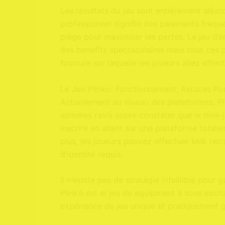
Les résultats du jeu sont entièrement aléat
professionnel signifie des paiements fréque
piège pour maximiser les pertes. Le jeu d’a
des benefits spectaculaires mais tous ces 
fourrure sur laquelle les joueurs allez effec
Le Jeu Plinko: Fonctionnement, Astuces Pou
Actuellement au niveau des plateformes, Plin
sommes ravis sobre constater que le mini-j
inscrire en allant sur une plateforme total
plus, les joueurs pouvez effectuer kklk ret
d’identité requis.
Il n’existe pas de stratégie infaillible pour 
Plinko est el jeu de equipment à sous exci
expérience de jeu unique et pratiquement