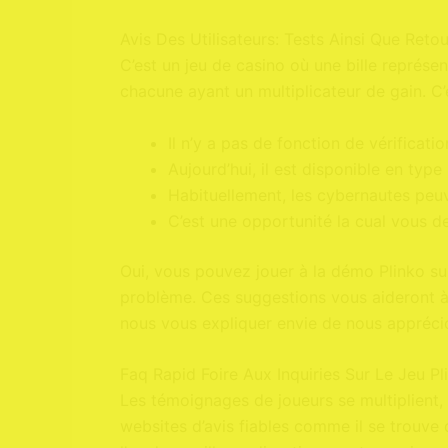
Avis Des Utilisateurs: Tests Ainsi Que Reto
C’est un jeu de casino où une bille représe
chacune ayant un multiplicateur de gain. C’
Il n’y a pas de fonction de vérificatio
Aujourd’hui, il est disponible en ty
Habituellement, les cybernautes peuv
C’est une opportunité la cual vous de
Oui, vous pouvez jouer à la démo Plinko sur
problème. Ces suggestions vous aideront à t
nous vous expliquer envie de nous apprécio
Faq Rapid Foire Aux Inquiries Sur Le Jeu Pl
Les témoignages de joueurs se multiplient,
websites d’avis fiables comme il se trouve 