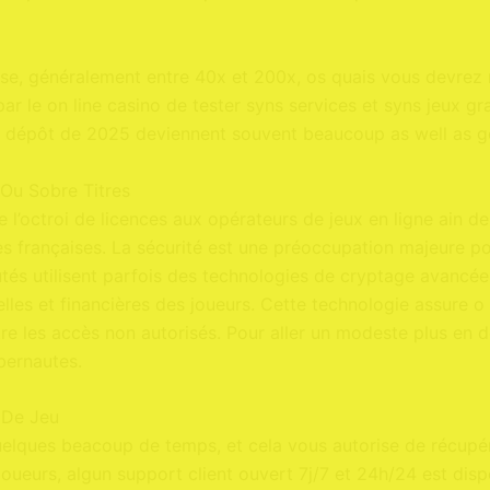
ise, généralement entre 40x et 200x, os quais vous devrez r
ar le on line casino de tester syns services et syns jeux gra
ns dépôt de 2025 deviennent souvent beaucoup as well as g
 Ou Sobre Titres
l’octroi de licences aux opérateurs de jeux en ligne ain de l
les françaises. La sécurité est une préoccupation majeure p
tés utilisent parfois des technologies de cryptage avancées
les et financières des joueurs. Cette technologie assure o 
e les accès non autorisés. Pour aller un modeste plus en déta
bernautes.
e De Jeu
quelques beacoup de temps, et cela vous autorise de récupé
joueurs, algun support client ouvert 7j/7 et 24h/24 est di