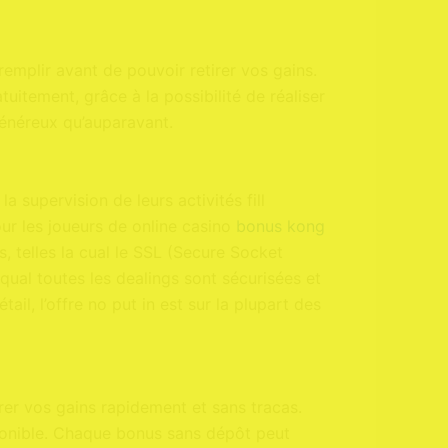
emplir avant de pouvoir retirer vos gains.
tuitement, grâce à la possibilité de réaliser
énéreux qu’auparavant.
a supervision de leurs activités fill
our les joueurs de online casino
bonus kong
, telles la cual le SSL (Secure Socket
qual toutes les dealings sont sécurisées et
il, l’offre no put in est sur la plupart des
rer vos gains rapidement et sans tracas.
sponible. Chaque bonus sans dépôt peut