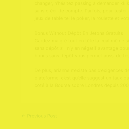
changer, n’hésitez passing à demander kklk 
sans créer de compte. Parfois, pour tester el
jeux de table tel le poker, la roulette et v
Bonus Without Dépôt En Jetons Gratuits
Gardez malgré tout en tête la cual même si 
sans dépôt s’il n’y an négatif avantage pou
bonus sans dépôt vous permet aussi de test
De plus, arianne n’existe pas d’exigences de
plateforme, c’est qu’elle suggest un taux pa
coté à la Bourse sobre Londres depuis 200
←
Previous Post