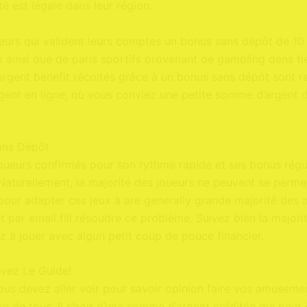
té est légale dans leur région.
ueurs qui valident leurs comptes un bonus sans dépôt de 10
 ainsi que de paris sportifs provenant de gambling dens tie
l’argent benefit récoltés grâce à un bonus sans dépôt sont re
rgent en ligne, où vous conviez une petite somme d’argent
ans Dépôt
joueurs confirmés pour son rythme rapide et ses bonus régul
Naturellement, la majorité des joueurs ne peuvent se permet
pour adapter ces jeux à are generally grande majorité des a
t par email fill résoudre ce problème. Suivez bien la major
 à jouer avec algun petit coup de pouce financier.
vez Le Guide!
 vous devez aller voir pour savoir opinion faire vos amusem
de tous. Il s’agit d’une somme d’argent créditée qui peut êt