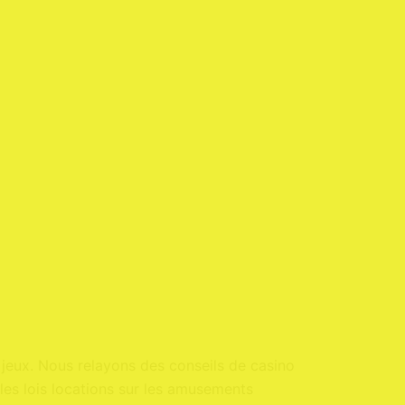
jeux. Nous relayons des conseils de casino
les lois locations sur les amusements