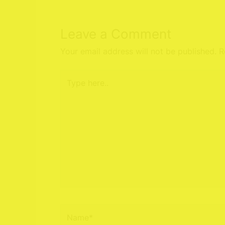
Leave a Comment
Your email address will not be published.
R
Type
here..
Name*