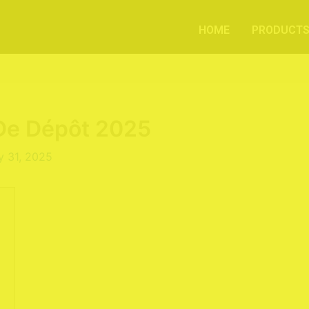
HOME
PRODUCT
 De Dépôt 2025
y 31, 2025