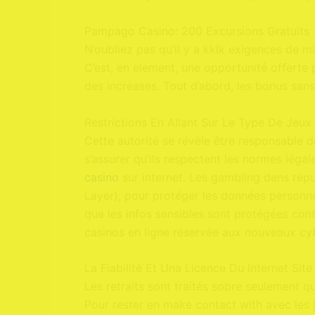
Pampago Casino: 200 Excursions Gratuits
N’oubliez pas qu’il y a kklk exigences de m
C’est, en element, une opportunité offerte p
des increases. Tout d’abord, les bonus sa
Restrictions En Allant Sur Le Type De Jeux
Cette autorité se révèle être responsable de 
s’assurer qu’ils respectent les normes léga
casino
sur internet. Les gambling dens répu
Layer), pour protéger les données personnel
que les infos sensibles sont protégées contr
casinos en ligne réservée aux nouveaux cy
La Fiabilité Et Una Licence Du Internet Sit
Les retraits sont traités sobre seulement 
Pour rester en make contact with avec les 