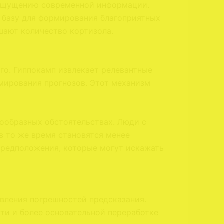
к ощущению современной информации.
 базу для формирования благоприятных
шают количество кортизола.
о. Гиппокамп извлекает релевантные
рмирования прогнозов. Этот механизм
ообразных обстоятельствах. Люди с
в то же время становятся менее
редположения, которые могут искажать
явления погрешностей предсказания.
ти и более основательной переработке