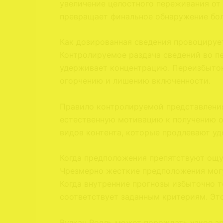
увеличение целостного переживания от
превращает финальное обнаружение бол
Как дозированная сведения провоцируе
Контролируемое раздача сведений во п
удерживает концентрацию. Переизбыток
огорчению и лишению включенности.
Правило контролируемой представления
естественную мотивацию к получению оч
видов контента, которые продлевают уд
Когда предположения препятствуют ощ
Чрезмерно жесткие предположения могу
Когда внутренние прогнозы избыточно т
соответствует заданным критериям. Э
Вулкан Рояль может порождать узкое зр