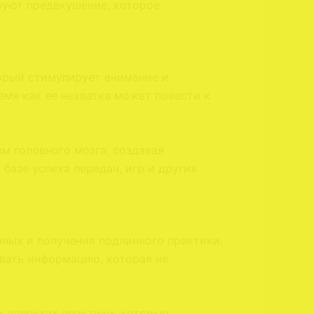
руют предвкушение, которое
орый стимулирует внимание и
мя как ее нехватка может повести к
 головного мозга, создавая
азе успеха передач, игр и других
ных и получения подлинного практики.
овать информацию, которая не
х аспектах практики, которые