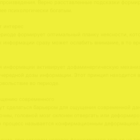
 произведения. Верно расставленные подсказки форми
ее психологически богатым.
т интерес
ериоде формирует оптимальный планку неясности, кот
 информации сразу может ослабить внимание, в то вре
 информации активирует дофаминергическую механизм
ередной дозы информации. Этот принцип находится в б
овольствие во периоде.
ущению современного
т сделаться барьером для ощущения современной дан
очны, головной мозг склонен отвергать или деформир
то процесс называется конфирмационным деформацией.
ение, при котором человек фокусируется только на те