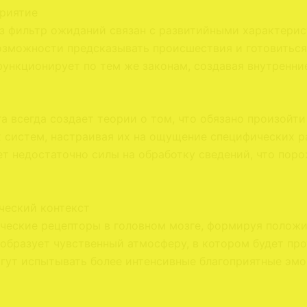
риятие
 фильтр ожиданий связан с развитийными характерист
озможности предсказывать происшествия и готовиться
функционирует по тем же законам, создавая внутренни
а всегда создает теории о том, что обязано произой
 систем, настраивая их на ощущение специфических р
т недостаточно силы на обработку сведений, что пор
ческий контекст
еские рецепторы в головном мозге, формируя положи
образует чувственный атмосферу, в котором будет пр
гут испытывать более интенсивные благоприятные эмо