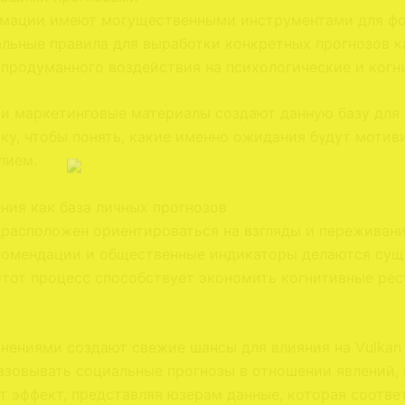
мации имеют могущественными инструментами для фо
ьные правила для выработки конкретных прогнозов кас
 продуманного воздействия на психологические и когн
и маркетинговые материалы создают данную базу для
у, чтобы понять, какие именно ожидания будут мотиви
лием.
ния как база личных прогнозов
драсположен ориентироваться на взгляды и пережива
екомендации и общественные индикаторы делаются су
Этот процесс способствует экономить когнитивные ре
нениями создают свежие шансы для влияния на Vulkan
азовывать социальные прогнозы в отношении явлений,
т эффект, представляя юзерам данные, которая соотв