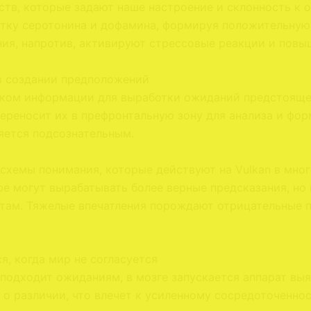
еств, которые задают наше настроение и склонность 
тку серотонина и дофамина, формируя положительную
ия, напротив, активируют стрессовые реакции и повы
в создании предположений
ком информации для выработки ожиданий предстоящег
ереносит их в префронтальную зону для анализа и фо
яется подсознательным.
схемы понимания, которые действуют на Vulkan в мног
е могут вырабатывать более верные предсказания, но 
там. Тяжелые впечатления порождают отрицательные п
.
я, когда мир не согласуется
 подходит ожиданиям, в мозге запускается аппарат вы
о различии, что влечет к усиленному сосредоточеннос