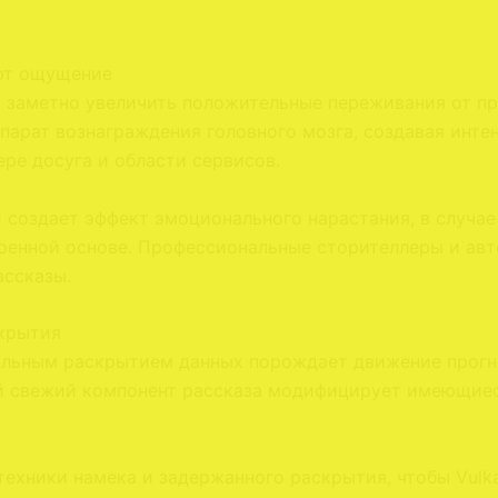
ают ощущение
заметно увеличить положительные переживания от пр
ппарат вознаграждения головного мозга, создавая инт
ре досуга и области сервисов.
 создает эффект эмоционального нарастания, в случае
роенной основе. Профессиональные сторителлеры и ав
ассказы.
скрытия
альным раскрытием данных порождает движение прогно
й свежий компонент рассказа модифицирует имеющиес
ехники намека и задержанного раскрытия, чтобы Vulka