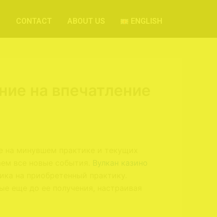
S
CONTACT
ABOUT US
ENGLISH
ние на впечатление
е на минувшем практике и текущих
аем все новые события.
Вулкан казино
лика на приобретенный практику.
ые еще до ее получения, настраивая