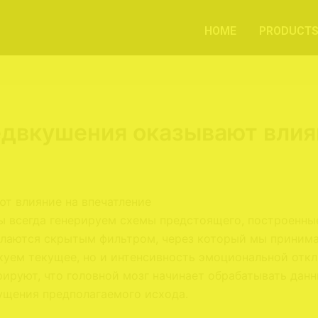
HOME
PRODUCT
двкушения оказывают влия
т влияние на впечатление
ы всегда генерируем схемы предстоящего, построенны
елаются скрытым фильтром, через который мы приним
лкуем текущее, но и интенсивность эмоциональной отк
руют, что головной мозг начинает обрабатывать данн
щения предполагаемого исхода.