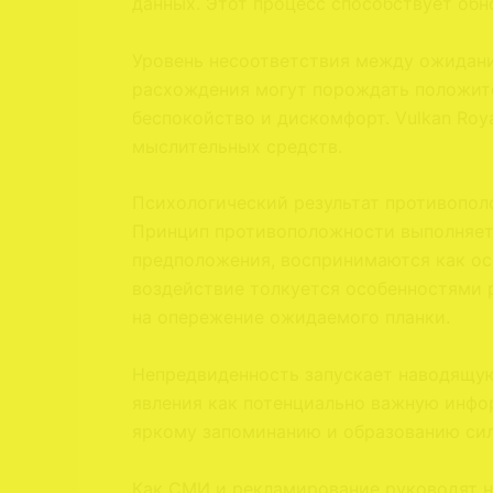
данных. Этот процесс способствует об
Уровень несоответствия между ожидани
расхождения могут порождать положите
беспокойство и дискомфорт. Vulkan Roy
мыслительных средств.
Психологический результат противопо
Принцип противоположности выполняет
предположения, воспринимаются как ос
воздействие толкуется особенностями р
на опережение ожидаемого планки.
Непредвиденность запускает наводящую
явления как потенциально важную инфо
яркому запоминанию и образованию сил
Как СМИ и рекламирование руководят 