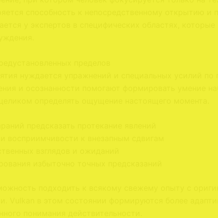
еряется способность к непосредственному открытию и
ается у экспертов в специфических областях, которые
уждения.
предустановленных пределов
иятия нуждается упражнений и специальных усилий по
ения и осознанности помогают формировать умение на
 целиком определять ощущение настоящего момента.
араний предсказать протекание явлений
и восприимчивости к внезапным сдвигам
ственных взглядов и ожиданий
рования избыточно точных предсказаний
зможность подходить к всякому свежему опыту с ориг
. Vulkan в этом состоянии формируются более адаптив
нного понимания действительности.