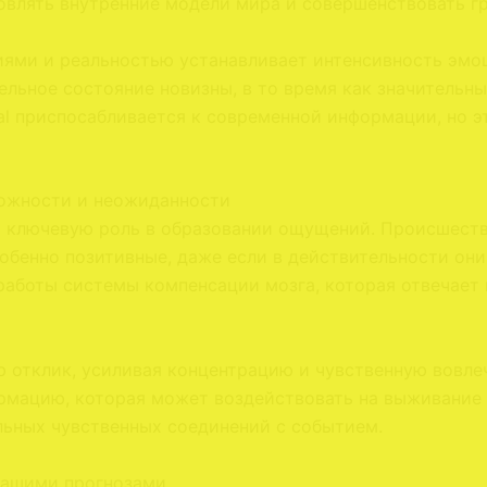
новлять внутренние модели мира и совершенствовать г
ями и реальностью устанавливает интенсивность эмо
льное состояние новизны, в то время как значительн
al приспосабливается к современной информации, но 
ложности и неожиданности
 ключевую роль в образовании ощущений. Происшеств
обенно позитивные, даже если в действительности они
аботы системы компенсации мозга, которая отвечает н
 отклик, усиливая концентрацию и чувственную вовле
рмацию, которая может воздействовать на выживание 
ьных чувственных соединений с событием.
нашими прогнозами