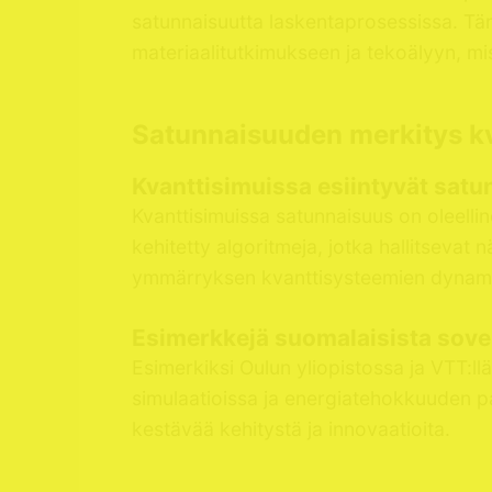
satunnaisuutta laskentaprosessissa. Täm
materiaalitutkimukseen ja tekoälyyn, mi
Satunnaisuuden merkitys kv
Kvanttisimuissa esiintyvät satun
Kvanttisimuissa satunnaisuus on oleelli
kehitetty algoritmeja, jotka hallitseva
ymmärryksen kvanttisysteemien dynamiika
Esimerkkejä suomalaisista sovel
Esimerkiksi Oulun yliopistossa ja VTT:l
simulaatioissa ja energiatehokkuuden pa
kestävää kehitystä ja innovaatioita.