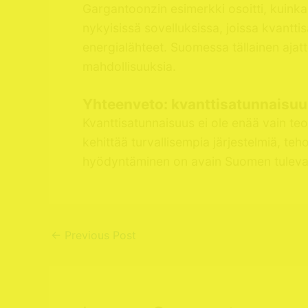
Gargantoonzin esimerkki osoitti, kuinka
nykyisissä sovelluksissa, joissa kvantt
energialähteet. Suomessa tällainen ajatt
mahdollisuuksia.
Yhteenveto: kvanttisatunnaisuu
Kvanttisatunnaisuus ei ole enää vain teo
kehittää turvallisempia järjestelmiä, 
hyödyntäminen on avain Suomen tulevaisu
←
Previous Post