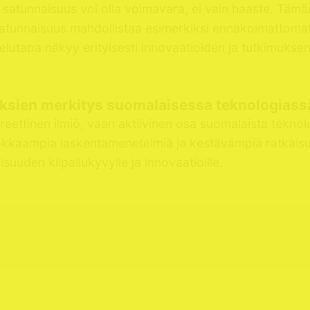
 satunnaisuus voi olla voimavara, ei vain haaste. Täm
isatunnaisuus mahdollistaa esimerkiksi ennakoimattomat 
elutapa näkyy erityisesti innovaatioiden ja tutkimukse
ksien merkitys suomalaisessa teknologiass
reettinen ilmiö, vaan aktiivinen osa suomalaista teknol
tehokkaampia laskentamenetelmiä ja kestävämpiä ratkai
uden kilpailukyvylle ja innovaatioille.