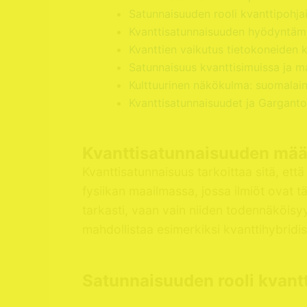
Satunnaisuuden rooli kvanttipohjai
Kvanttisatunnaisuuden hyödyntämi
Kvanttien vaikutus tietokoneiden 
Satunnaisuus kvanttisimuissa ja ma
Kulttuurinen näkökulma: suomalain
Kvanttisatunnaisuudet ja Garganto
Kvanttisatunnaisuuden määr
Kvanttisatunnaisuus tarkoittaa sitä, että
fysiikan maailmassa, jossa ilmiöt ovat t
tarkasti, vaan vain niiden todennäköisy
mahdollistaa esimerkiksi kvanttihybridis
Satunnaisuuden rooli kvantti