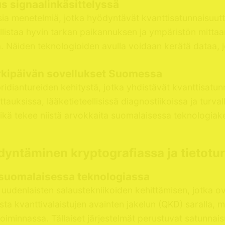
s signaalinkäsittelyssä
a menetelmiä, jotka hyödyntävät kvanttisatunnaisuutta
listaa hyvin tarkan paikannuksen ja ympäristön mittaam
essa. Näiden teknologioiden avulla voidaan kerätä dataa
 arkipäivän sovellukset Suomessa
diantureiden kehitystä, jotka yhdistävät kvanttisatunna
auksissa, lääketieteellisissä diagnostiikoissa ja turvalli
 mikä tekee niistä arvokkaita suomalaisessa teknologiak
yntäminen kryptografiassa ja tietotu
 suomalaisessa teknologiassa
n uudenlaisten salaustekniikoiden kehittämisen, jotka
 kvanttivalaistujen avainten jakelun (QKD) saralla, mi
itoiminnassa. Tällaiset järjestelmät perustuvat satunna