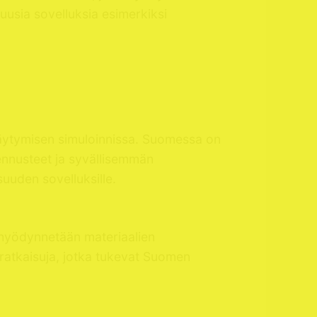
uusia sovelluksia esimerkiksi
ttäytymisen simuloinnissa. Suomessa on
 ennusteet ja syvällisemmän
uuden sovelluksille.
a hyödynnetään materiaalien
 ratkaisuja, jotka tukevat Suomen