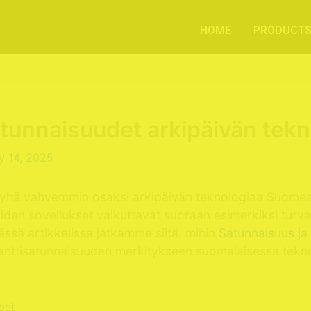
HOME
PRODUCT
tunnaisuudet arkipäivän tekn
y 14, 2025
et yhä vahvemmin osaksi arkipäivän teknologiaa Suome
iden sovellukset vaikuttavat suoraan esimerkiksi turva
Tässä artikkelissa jatkamme siitä, mihin
Satunnaisuus ja
nttisatunnaisuuden merkitykseen suomalaisessa tekno
eet