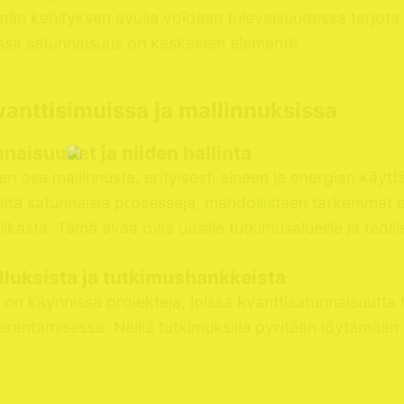
än kehityksen avulla voidaan tulevaisuudessa tarjota 
ssä satunnaisuus on keskeinen elementti.
anttisimuissa ja mallinnuksissa
naisuudet ja niiden hallinta
nen osa mallinnusta, erityisesti aineen ja energian käy
t näitä satunnaisia prosesseja, mahdollistaen tarkemmat
sta. Tämä avaa ovia uusille tutkimusalueille ja teollis
luksista ja tutkimushankkeista
lä on käynnissä projekteja, joissa kvanttisatunnaisuutt
rantamisessa. Näillä tutkimuksilla pyritään löytämään