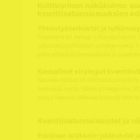
Kulttuurinen näkökulma: su
kvanttisatunnaisuuksien ed
Yhteistyöverkostot ja tutkimus
Suomessa on vahvat tutkimusyhteisöt, jotk
satunnaisuusilmiöiden soveltamiseksi. Es
jotka edistävät innovaatioita ja osaami
Kansalliset strategiat kvantti
Suomen hallitus on asettanut tavoitteita
keskeistä roolia. Näihin strategioihin l
pysyy kansainvälisessä kärjessä tällä ala
Kvanttisatunnaisuudet ja n
Edellisen artikkelin pääkohdat j