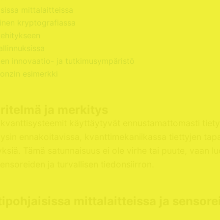
sissa mittalaitteissa
nen kryptografiassa
kehitykseen
llinnuksissa
en innovaatio- ja tutkimusympäristö
onzin esimerkki
itelmä ja merkitys
 kvanttisysteemit käyttäytyvät ennustamattomasti tietyis
äysin ennakoitavissa, kvanttimekaniikassa tiettyjen tap
yksiä. Tämä satunnaisuus ei ole virhe tai puute, vaan 
ensoreiden ja turvallisen tiedonsiirron.
pohjaisissa mittalaitteissa ja sensore