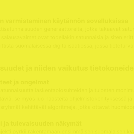
en varmistaminen käytännön sovelluksissa
ttisatunnaisuuden generaattoreita, jotka takaavat satu
 salausavaimet ovat todellakin satunnaisia ja siten erittä
tistä suomalaisessa digitalisaatiossa, jossa tietoturv
suudet ja niiden vaikutus tietokoneid
teet ja ongelmat
satunnaisuutta laskentaolosuhteiden ja tulosten moni
äviä, se myös luo haasteita ohjelmistokehityksessä j
usryhmät kehittävät algoritmeja, jotka ottavat huomio
i ja tulevaisuuden näkymät
jekti pyrkii rakentamaan ensimmäisen suomalaisen kv