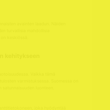
nnaisten avainten laadun. Näiden
in turvallisia mahdollisia
a on keskiössä.
en kehitykseen
muotoisuudessa. Vaikka tämä
a tulosten varmistuksessa. Suomessa on
on satunnaisuuden luonteen.
anttitietokoneen, joka hyödyntää