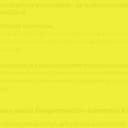
omalainen innovaatio- ja tutkimusymp
istäjänä
yhteisöt Suomessa
a tekevät tiivistä yhteistyötä yritysten ja yliopistojen
imerkkejä tästä ovat Oulun, Helsingin ja Turun yliopist
sen kasvu.
tutkimuksen ja satunnaisuuden hyödyntämise
 kvanttitutkimuksen ja kyberturvallisuuden kehittämise
iittyvät investoinnit tutkimukseen, koulutukseen ja yrit
lla.
iiden paluu Gargantoonzin esimerkin k
a niiden jatkokehitys arkipäivän sovelluksiin