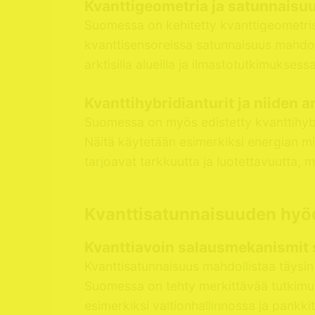
Kvanttigeometria ja satunnaisuu
Suomessa on kehitetty kvanttigeometrisi
kvanttisensoreissa satunnaisuus mahdol
arktisilla alueilla ja ilmastotutkimuks
Kvanttihybridianturit ja niiden
Suomessa on myös edistetty kvanttihybri
Näitä käytetään esimerkiksi energian mitt
tarjoavat tarkkuutta ja luotettavuutta,
Kvanttisatunnaisuuden hyöd
Kvanttiavoin salausmekanismit
Kvanttisatunnaisuus mahdollistaa täysi
Suomessa on tehty merkittävää tutkimusta
esimerkiksi valtionhallinnossa ja pankk