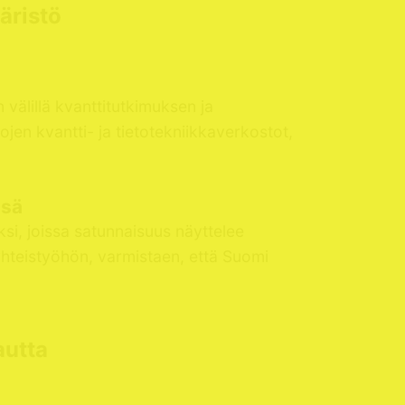
äristö
 välillä kvanttitutkimuksen ja
ojen kvantti- ja tietotekniikkaverkostot,
ssä
ksi, joissa satunnaisuus näyttelee
ysyhteistyöhön, varmistaen, että Suomi
autta