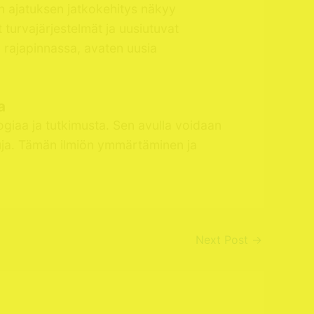
än ajatuksen jatkokehitys näkyy
turvajärjestelmät ja uusiutuvat
n rajapinnassa, avaten uusia
a
ogiaa ja tutkimusta. Sen avulla voidaan
suja. Tämän ilmiön ymmärtäminen ja
Next Post
→