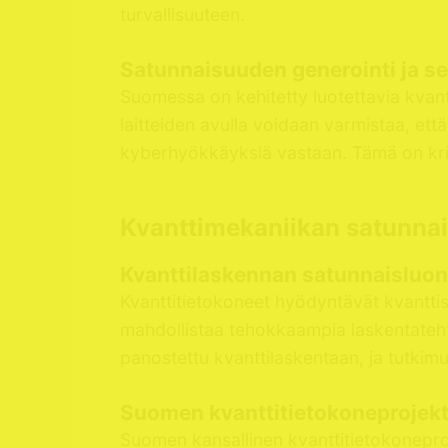
turvallisuuteen.
Satunnaisuuden generointi ja s
Suomessa on kehitetty luotettavia kvan
laitteiden avulla voidaan varmistaa, että
kyberhyökkäyksiä vastaan. Tämä on kriit
Kvanttimekaniikan satunnai
Kvanttilaskennan satunnaisluon
Kvanttitietokoneet hyödyntävät kvantti
mahdollistaa tehokkaampia laskentateht
panostettu kvanttilaskentaan, ja tutkim
Suomen kvanttitietokoneprojekt
Suomen kansallinen kvanttitietokonepro