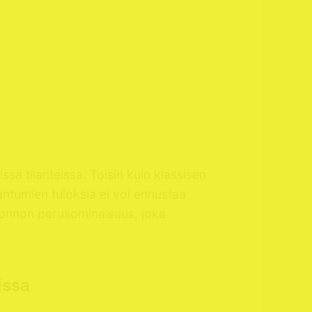
sä tilanteissa. Toisin kuin klassisen
ahtumien tuloksia ei voi ennustaa
luonnon perusominaisuus, joka
issa