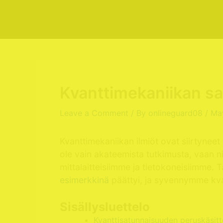
Skip
to
content
Kvanttimekaniikan sa
Leave a Comment
/ By
onlineguard08
/
Ma
Kvanttimekaniikan ilmiöt ovat siirtyne
ole vain akateemista tutkimusta, vaan ni
mittalaitteisiimme ja tietokoneisiimme. 
esimerkkinä
päättyi, ja syvennymme kva
Sisällysluettelo
Kvanttisatunnaisuuden peruskäsitt