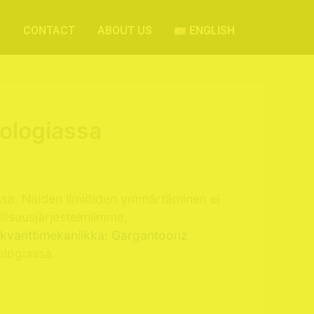
S
CONTACT
ABOUT US
ENGLISH
ologiassa
ssa. Näiden ilmiöiden ymmärtäminen ei
llisuusjärjestelmiimme,
 kvanttimekaniikka: Gargantoonz
logiassa.