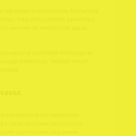
 signaalien analysoinnissa. Esimerkiksi
isen, mikä on hyödyllistä esimerkiksi
, joka aiemmin oli mahdotonta saada.
isuuksia ja perinteisiä teknologioita.
suusjärjestelmissä. Tällaiset anturit
entässä.
rvassa
 ovat käytännössä murtamattomia.
kä takaa turvallisen tiedonsiirron
isuuden luonnolliseen tarjoamaan