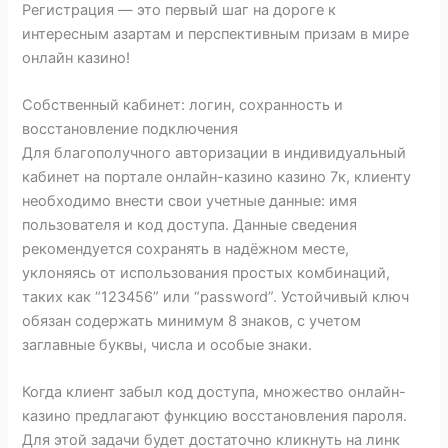
Регистрация — это первый шаг на дороге к
интересным азартам и перспективным призам в мире
онлайн казино!
Собственный кабинет: логин, сохранность и
восстановление подключения
Для благополучного авторизации в индивидуальный
кабинет на портале онлайн-казино казино 7к, клиенту
необходимо внести свои учетные данные: имя
пользователя и код доступа. Данные сведения
рекомендуется сохранять в надёжном месте,
уклоняясь от использования простых комбинаций,
таких как “123456” или “password”. Устойчивый ключ
обязан содержать минимум 8 знаков, с учетом
заглавные буквы, числа и особые знаки.
Когда клиент забыл код доступа, множество онлайн-
казино предлагают функцию восстановления пароля.
Для этой задачи будет достаточно кликнуть на линк