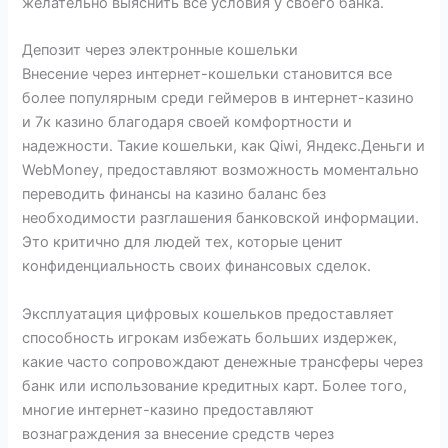
желательно выяснить все условия у своего банка.
Депозит через электронные кошельки
Внесение через интернет-кошельки становится все
более популярным среди геймеров в интернет-казино
и 7к казино благодаря своей комфортности и
надежности. Такие кошельки, как Qiwi, Яндекс.Деньги и
WebMoney, предоставляют возможность моментально
переводить финансы на казино баланс без
необходимости разглашения банковской информации.
Это критично для людей тех, которые ценит
конфиденциальность своих финансовых сделок.
Эксплуатация цифровых кошельков предоставляет
способность игрокам избежать больших издержек,
какие часто сопровождают денежные трансферы через
банк или использование кредитных карт. Более того,
многие интернет-казино предоставляют
вознаграждения за внесение средств через