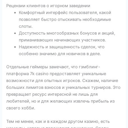
Рецензии клиентов о игорном заведении
Комфортный интерфейс пользователя, какой
позволяет быстро отыскивать необходимые
слоты.
Доступность многообразных бонусов и акций,
приманивающих начинающих участников.
Надежность и защищенность сделок, что
особенно значимо для новичков в деле.
Отдельные геймеры замечают, что гэмблинг-
платформа 7k casino предоставляет уникальные
возможности для опытных игроков. Скажем, наличие
больших лимитов взносов и уникальных турниров. Это
превращает ресурс интересной не лишь для
любителей, но и для желающих извлечь прибыль из
своего хобби.
Тем не менее, как и в каждом другом казино, есть