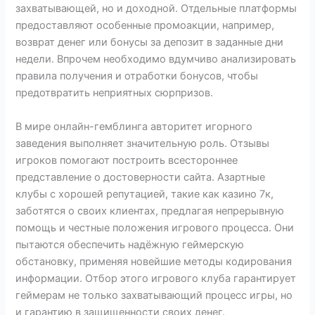
захватывающей, но и доходной. Отдельные платформы
предоставляют особенные промоакции, например,
возврат денег или бонусы за депозит в заданные дни
недели. Впрочем необходимо вдумчиво анализировать
правила получения и отработки бонусов, чтобы
предотвратить неприятных сюрпризов.
В мире онлайн-гемблинга авторитет игорного
заведения выполняет значительную роль. Отзывы
игроков помогают построить всестороннее
представление о достоверности сайта. Азартные
клубы с хорошей репутацией, такие как казино 7к,
заботятся о своих клиентах, предлагая непрерывную
помощь и честные положения игрового процесса. Они
пытаются обеспечить надёжную геймерскую
обстановку, применяя новейшие методы кодирования
информации. Отбор этого игрового клуба гарантирует
геймерам не только захватывающий процесс игры, но
и гарантию в защищенности своих денег.