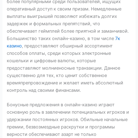
более популярными среди пользователей, ищущих
оперативный доступ к своим призам. Немедленные
выплаты выигрышей позволяют избежать долгих
задержек и формальных препятствий, что
обеспечивает геймплей более приятной и заманчивой.
Большинство таких онлайн-казино, в том числе
7к
казино
, предоставляют обширный ассортимент
способов оплаты, среди которых электронные
кошельки и цифровые валюты, которые
предоставляют молниеносные транзакции. Данное
существенно для тех, кто ценит собственное
времяпрепровождение и желает иметь абсолютный
контроль над своими финансами.
Бонусные предложения в онлайн-казино играют
основную роль в завлечении потенциальных игроков и
удержании постоянных игроков. Обильные начальные
премии, безвозмездные раскрутки и программы
верности обеспечивают азарт не только