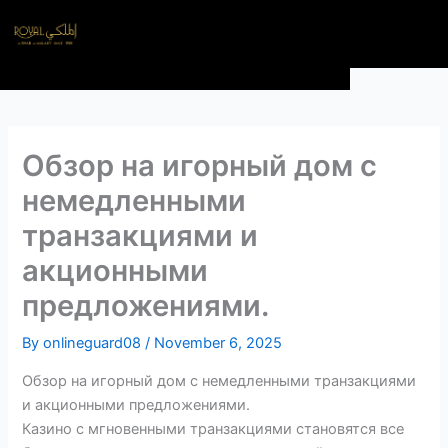
Skip
Menu
to
content
Обзор на игорный дом с
немедленными
транзакциями и
акционными
предложениями.
By
onlineguard08
/
November 6, 2025
Обзор на игорный дом с немедленными транзакциями
и акционными предложениями.
Казино с мгновенными транзакциями становятся все