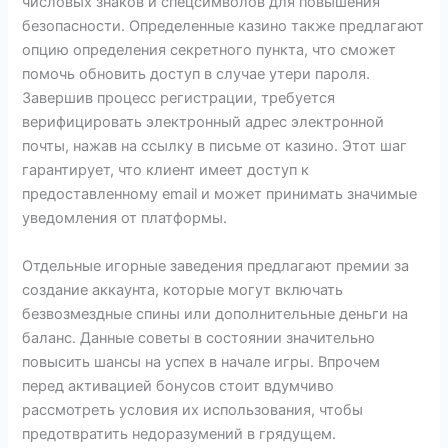
числовых знаков и спецсимволов для повышения
безопасности. Определенные казино также предлагают
опцию определения секретного пункта, что сможет
помочь обновить доступ в случае утери пароля.
Завершив процесс регистрации, требуется
верифицировать электронный адрес электронной
почты, нажав на ссылку в письме от казино. Этот шаг
гарантирует, что клиент имеет доступ к
предоставленному email и может принимать значимые
уведомления от платформы.
Отдельные игорные заведения предлагают премии за
создание аккаунта, которые могут включать
безвозмездные спины или дополнительные деньги на
баланс. Данные советы в состоянии значительно
повысить шансы на успех в начале игры. Впрочем
перед активацией бонусов стоит вдумчиво
рассмотреть условия их использования, чтобы
предотвратить недоразумений в грядущем.