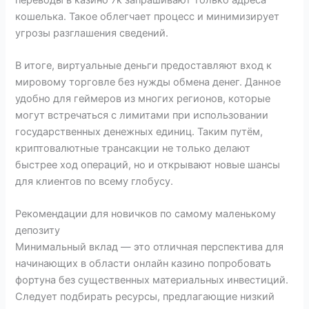
кошелька. Такое облегчает процесс и минимизирует
угрозы разглашения сведений.
В итоге, виртуальные деньги предоставляют вход к
мировому торговле без нужды обмена денег. Данное
удобно для геймеров из многих регионов, которые
могут встречаться с лимитами при использовании
государственных денежных единиц. Таким путём,
криптовалютные трансакции не только делают
быстрее ход операций, но и открывают новые шансы
для клиентов по всему глобусу.
Рекомендации для новичков по самому маленькому
депозиту
Минимальный вклад — это отличная перспектива для
начинающих в области онлайн казино попробовать
фортуна без существенных материальных инвестиций.
Следует подбирать ресурсы, предлагающие низкий