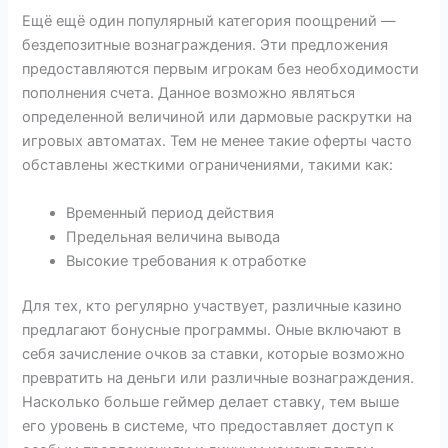
Ещё ещё один популярный категория поощрений —
бездепозитные вознаграждения. Эти предложения
предоставляются первым игрокам без необходимости
пополнения счета. Данное возможно являться
определенной величиной или дармовые раскрутки на
игровых автоматах. Тем не менее такие оферты часто
обставлены жесткими ограничениями, такими как:
Временный период действия
Предельная величина вывода
Высокие требования к отработке
Для тех, кто регулярно участвует, различные казино
предлагают бонусные программы. Оные включают в
себя зачисление очков за ставки, которые возможно
превратить на деньги или различные вознаграждения.
Насколько больше геймер делает ставку, тем выше
его уровень в системе, что предоставляет доступ к