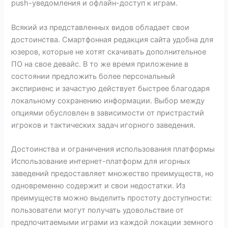
push-уведомления и офлайн-доступ к играм.
Всякий из представленных видов обладает свои
достоинства. Смартфонная редакция сайта удобна для
юзеров, которые не хотят скачивать дополнительное
ПО на свое девайс. В то же время приложение в
состоянии предложить более персональный
экспириенс и зачастую действует быстрее благодаря
локальному сохранению информации. Выбор между
опциями обусловлен в зависимости от пристрастий
игроков и тактических задач игорного заведения.
Достоинства и ограничения использования платформы
Использование интернет-платформ для игорных
заведений предоставляет множество преимуществ, но
одновременно содержит и свои недостатки. Из
преимуществ можно выделить простоту доступности:
пользователи могут получать удовольствие от
предпочитаемыми играми из каждой локации земного