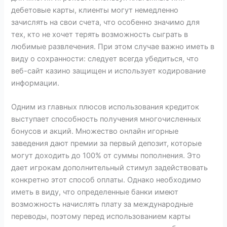
дебетовые карты, клиенты могут немедленно
зачислять на свои счета, что особенно значимо для
тех, кто не хочет терять возможность сыграть в
любимые развлечения. При этом случае важно иметь в
виду о сохранности: следует всегда убедиться, что
веб-сайт казино защищен и использует кодирование
информации.
Одним из главных плюсов использования кредиток
выступает способность получения многочисленных
бонусов и акций. Множество онлайн игорные
заведения дают премии за первый депозит, которые
могут доходить до 100% от суммы пополнения. Это
дает игрокам дополнительный стимул задействовать
конкретно этот способ оплаты. Однако необходимо
иметь в виду, что определенные банки имеют
возможность начислять плату за международные
переводы, поэтому перед использованием карты