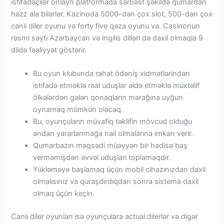
istifadəçilər onlayn platformada sərbəst şəkildə qumardan
həzz ala bilərlər. Kazinoda 5000-dən çox slot, 500-dən çox
canlı diler oyunu və forty five qəza oyunu va. Casinonun
rəsmi saytı Azərbaycan və ingilis dilləri də daxil olmaqla 9
dildə fəaliyyət göstərir.
Bu oyun klubunda rahat ödəniş xidmətlərindən
istifadə etməklə real uduşlar əldə etməklə müxtəlif
ölkələrdən gələn qonaqların marağına uyğun
oynamaq mümkün olacaq.
Bu, oyunçuların müvafiq təklifin mövcud olduğu
andan yararlanmağa nail olmalarına imkan verir.
Qumarbazın məqsədi müəyyən bir hadisə baş
verməmişdən əvvəl uduşları toplamaqdır.
Yükləməyə başlamaq üçün mobil cihazınızdan daxil
olmalısınız və quraşdırdıqdan sonra sistemə daxil
olmaq üçün keçin.
Canlı diler oyunları isə oyunçulara actual dilerlər və digər