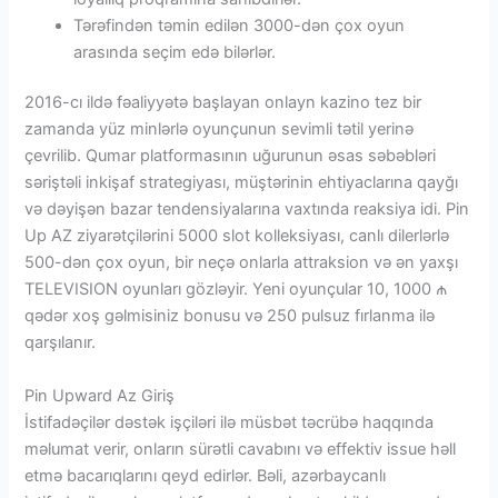
Tərəfindən təmin edilən 3000-dən çox oyun
arasında seçim edə bilərlər.
2016-cı ildə fəaliyyətə başlayan onlayn kazino tez bir
zamanda yüz minlərlə oyunçunun sevimli tətil yerinə
çevrilib. Qumar platformasının uğurunun əsas səbəbləri
səriştəli inkişaf strategiyası, müştərinin ehtiyaclarına qayğı
və dəyişən bazar tendensiyalarına vaxtında reaksiya idi. Pin
Up AZ ziyarətçilərini 5000 slot kolleksiyası, canlı dilerlərlə
500-dən çox oyun, bir neçə onlarla attraksion və ən yaxşı
TELEVISION oyunları gözləyir. Yeni oyunçular 10, 1000 ₼
qədər xoş gəlmisiniz bonusu və 250 pulsuz fırlanma ilə
qarşılanır.
Pin Upward Az Giriş
İstifadəçilər dəstək işçiləri ilə müsbət təcrübə haqqında
məlumat verir, onların sürətli cavabını və effektiv issue həll
etmə bacarıqlarını qeyd edirlər. Bəli, azərbaycanlı