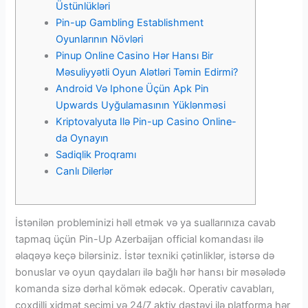
Üstünlükləri
Pin-up Gambling Establishment
Oyunlarının Növləri
Pinup Online Casino Hər Hansı Bir
Məsuliyyətli Oyun Alətləri Təmin Edirmi?
Android Və Iphone Üçün Apk Pin
Upwards Uyğulamasının Yüklənməsi
Kriptovalyuta Ilə Pin-up Casino Online-
da Oynayın
Sadiqlik Proqramı
Canlı Dilerlər
İstənilən probleminizi həll etmək və ya suallarınıza cavab
tapmaq üçün Pin-Up Azerbaijan official komandası ilə
əlaqəyə keçə bilərsiniz. İstər texniki çətinliklər, istərsə də
bonuslar və oyun qaydaları ilə bağlı hər hansı bir məsələdə
komanda sizə dərhal kömək edəcək. Operativ cavabları,
çoxdilli xidmət seçimi və 24/7 aktiv dəstəyi ilə platforma hər