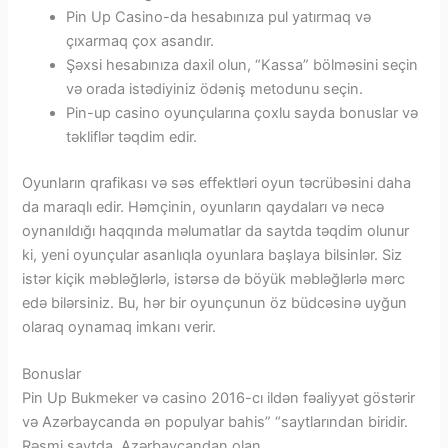
Pin Up Casino-da hesabınıza pul yatırmaq və
çıxarmaq çox asandır.
Şəxsi hesabınıza daxil olun, “Kassa” bölməsini seçin
və orada istədiyiniz ödəniş metodunu seçin.
Pin-up casino oyunçularına çoxlu sayda bonuslar və
təkliflər təqdim edir.
Oyunların qrafikası və səs effektləri oyun təcrübəsini daha
da maraqlı edir. Həmçinin, oyunların qaydaları və necə
oynanıldığı haqqında məlumatlar da saytda təqdim olunur
ki, yeni oyunçular asanlıqla oyunlara başlaya bilsinlər. Siz
istər kiçik məbləğlərlə, istərsə də böyük məbləğlərlə mərc
edə bilərsiniz. Bu, hər bir oyunçunun öz büdcəsinə uyğun
olaraq oynamaq imkanı verir.
Bonuslar
Pin Up Bukmeker və casino 2016-cı ildən fəaliyyət göstərir
və Azərbaycanda ən populyar bahis” “saytlarından biridir.
Rəsmi saytda, Azərbaycandan olan