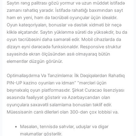
Saytın rəng palitrası gözü yormur və uzun müddət istifadə
zamanı rahatlıq yaradır. İstifadə rahatlığı baxımından sayt
həm en yeni, həm də təcrübəli oyunçular üçün idealdır.
Oyun kateqoriyaları, bonuslar və dəstək xidməti bir neçə
kliklə əlçatandır. Saytın yüklənmə sürəti də yüksəkdir, bu da
oyun təcrübəsini daha səmərəli edir. Mobil cihazlarda da
dizayn eyni dərəcədə funksionaldır. Responsive struktur
sayəsində ekran ölçüsündən asılı olmayaraq bütün
elementlər düzgün görünür.
Optimallaşdırma Və Tənzimləmə: İlk Dəqiqələrdən Rahatlıq
PIN-UP kazino oyunları və idman” “mərcləri üçün
beynəlxalq oyun platformasıdır. Şirkət Curacao lisenziyası
əsasında fəaliyyət göstərir və Azərbaycandan olan
oyunçulara səxavətli salamlama bonusları təklif edir.
Müəssisənin canlı dilerləri olan 300-dən çox lobbisi va.
Məsələn, tennisdə səhvlər, uduşlar və digər
məlumatlar göstərilir.