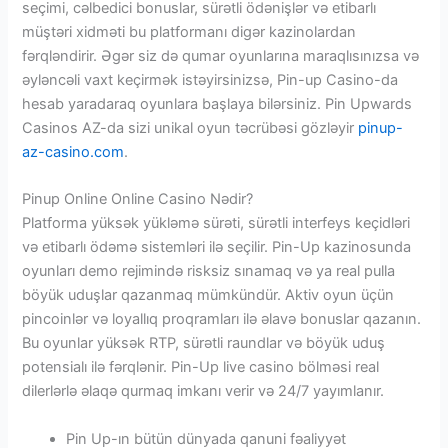
seçimi, cəlbedici bonuslar, sürətli ödənişlər və etibarlı
müştəri xidməti bu platformanı digər kazinolardan
fərqləndirir. Əgər siz də qumar oyunlarına maraqlısınızsa və
əyləncəli vaxt keçirmək istəyirsinizsə, Pin-up Casino-da
hesab yaradaraq oyunlara başlaya bilərsiniz. Pin Upwards
Casinos AZ-da sizi unikal oyun təcrübəsi gözləyir
pinup-
az-casino.com
.
Pinup Online Online Casino Nədir?
Platforma yüksək yükləmə sürəti, sürətli interfeys keçidləri
və etibarlı ödəmə sistemləri ilə seçilir. Pin-Up kazinosunda
oyunları demo rejimində risksiz sınamaq və ya real pulla
böyük uduşlar qazanmaq mümkündür. Aktiv oyun üçün
pincoinlər və loyallıq proqramları ilə əlavə bonuslar qazanın.
Bu oyunlar yüksək RTP, sürətli raundlar və böyük uduş
potensialı ilə fərqlənir. Pin-Up live casino bölməsi real
dilerlərlə əlaqə qurmaq imkanı verir və 24/7 yayımlanır.
Pin Up-ın bütün dünyada qanuni fəaliyyət