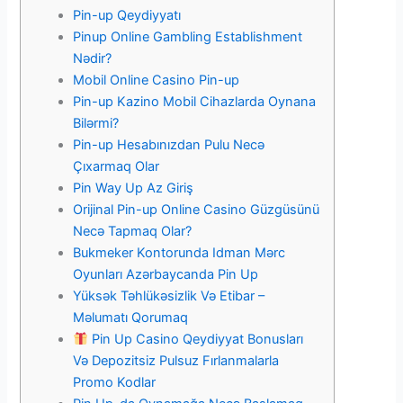
Pin-up Qeydiyyatı
Pinup Online Gambling Establishment
Nədir?
Mobil Online Casino Pin-up
Pin-up Kazino Mobil Cihazlarda Oynana
Bilərmi?
Pin-up Hesabınızdan Pulu Necə
Çıxarmaq Olar
Pin Way Up Az Giriş
Orijinal Pin-up Online Casino Güzgüsünü
Necə Tapmaq Olar?
Bukmeker Kontorunda Idman Mərc
Oyunları Azərbaycanda Pin Up
Yüksək Təhlükəsizlik Və Etibar –
Məlumatı Qorumaq
Pin Up Casino Qeydiyyat Bonusları
Və Depozitsiz Pulsuz Fırlanmalarla
Promo Kodlar