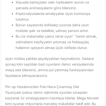
Xüsusilə bahisçidən olan hadisələrin axınını və
şəmada animasiyalarını görə bilərsiniz.
Kriptovalyutalarda əməliyyatlar üçün komissiya
tutulmur.
Bunun sayəsində istifadəçi oyunda daha uzun
müddət qalır və beləliklə, udmaq şansını artırır.
Bu cür məlumatlar yalnız rahat oyun” “təmin etmək,
xidmətlərin keyfiyyətini artırmaq və fırıldaqçılıq
hallarının qarşısını almaq üçün istifadə olunur.
üçün mütləq şəkildə qeydiyyatdan keçməlisiniz. Sadəcə
qonaq kimi saytdakı bəzi oyunların demo versiyalarında
məşq edə bilərsiniz, amma pul yatırmaq funksiyasından
faydalana bilməyəcəksiniz.
Pin-up Hesabınızdan Pulu Necə Çıxarmaq Olar
Oyunçular pulsuz demo rejimində oyunları sınaqdan
keçirərək öz strategiyalarını hazırlaya bilərlər. Mega Moolah
kimi oyunlar milyonlarla manatlıq mükafatlar təklif edir. Bu