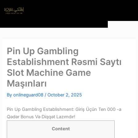
Skip
Menu
to
content
Pin Up Gambling
Establishment Rəsmi Saytı
Slot Machine Game
Maşınları
By
onlineguard08
/
October 2, 2025
Pin Up Gambling Establishment: Giriş Üçün Ten 000 -a
Qədər Bonus Və Diqqət Lazımdır!
Content