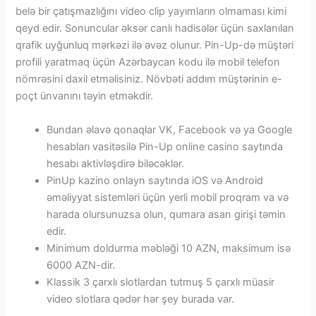
belə bir çatışmazlığını video clip yayımların olmaması kimi
qeyd edir. Sonuncular əksər canlı hadisələr üçün saxlanılan
qrafik uyğunluq mərkəzi ilə əvəz olunur. Pin-Up-də müştəri
profili yaratmaq üçün Azərbaycan kodu ilə mobil telefon
nömrəsini daxil etməlisiniz. Növbəti addım müştərinin e-
poçt ünvanını təyin etməkdir.
Bundan əlavə qonaqlar VK, Facebook və ya Google
hesabları vasitəsilə Pin-Up online casino saytında
hesabı aktivləşdirə biləcəklər.
PinUp kazino onlayn saytında iOS və Android
əməliyyat sistemləri üçün yerli mobil proqram va və
harada olursunuzsa olun, qumara asan girişi təmin
edir.
Minimum doldurma məbləği 10 AZN, maksimum isə
6000 AZN-dir.
Klassik 3 çarxlı slotlardan tutmuş 5 çarxlı müasir
video slotlara qədər hər şey burada var.