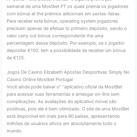
semanal de uma Mostbet PT os quais premia os jogadores
com bónus at the prémios adicionais em sextas-feiras.
Para receber este bónus, operating system jogadores
precisam apenas de efetuar to primeiro depósito, sendo o
valor carry out bónus correspondente the uma
percentagem desse depósito. Por exemplo, se o jogador
depositar €100, tem a possibilidade de receber um bónus
de €125.
Jogos De Casino Elizabeth Apostas Desportivas Simply No
Casino Online Mostbet Portugal
Você ainda pode baixar o” “aplicativo oficial da MostBet
para acessar suas ferramentas e arriesgar on-line sem
complicações. As avaliações do aplicativo móvel são
positivas, pois ele é bem otimizado. O site de uma MostBet
está disponível em mais para 90 países, apresentando
milhões de usuários ativos em absolutamente todo o
mundo.