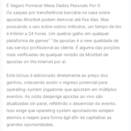
É Seguro Fornecer Meus Dados Pessoais Por O
Os saques por transferência bancária na casa sobre
apostas Mostbet podem demorar até five dias. Mas
possuindo o uso sobre outros métodos, um tempo de tiro
é inferior a 24 horas. Um quebra-galho em qualquer
plataforma de games” “de apostas é a new qualidade de
seu serviço profissional ao cliente. É alguma das porções
mais verificadas de qualquer revisão da Mostbet de
apostas on the internet por aí.
Este bónus é adicionado diretamente ao preço dos
ganhos, crescendo assim o regreso potencial para
operating-system jogadores que apostam em múltiplos
eventos. As odds dasjenige apostas ao vivo são
atualizadas sin parar, refletindo o desenrolar do evento.
Isso exige que operating system apostadores estejam
atentos e reajam para forma ágil afin de capitalizar as
grandes oportunidades.