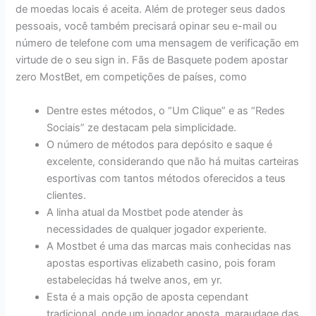
de moedas locais é aceita. Além de proteger seus dados
pessoais, você também precisará opinar seu e-mail ou
número de telefone com uma mensagem de verificação em
virtude de o seu sign in. Fãs de Basquete podem apostar
zero MostBet, em competições de países, como
Dentre estes métodos, o “Um Clique” e as “Redes
Sociais” ze destacam pela simplicidade.
O número de métodos para depósito e saque é
excelente, considerando que não há muitas carteiras
esportivas com tantos métodos oferecidos a teus
clientes.
A linha atual da Mostbet pode atender às
necessidades de qualquer jogador experiente.
A Mostbet é uma das marcas mais conhecidas nas
apostas esportivas elizabeth casino, pois foram
estabelecidas há twelve anos, em yr.
Esta é a mais opção de aposta cependant
tradicional, onde um jogador aposta, maraudage das