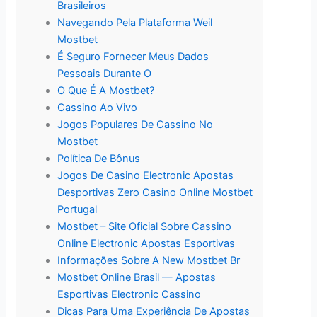
Brasileiros
Navegando Pela Plataforma Weil
Mostbet
É Seguro Fornecer Meus Dados
Pessoais Durante O
O Que É A Mostbet?
Cassino Ao Vivo
Jogos Populares De Cassino No
Mostbet
Política De Bônus
Jogos De Casino Electronic Apostas
Desportivas Zero Casino Online Mostbet
Portugal
Mostbet – Site Oficial Sobre Cassino
Online Electronic Apostas Esportivas
Informações Sobre A New Mostbet Br
Mostbet Online Brasil — Apostas
Esportivas Electronic Cassino
Dicas Para Uma Experiência De Apostas