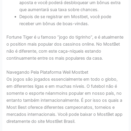
aposta e você poderá desbloquear um bônus extra
que aumentará sua taxa sobre chances.
Depois de se registrar em Mostbet, você pode
receber um bônus de boas-vindas.
Fortune Tiger é u famoso “jogo do tigrinho”, e é atualmente
o position mais popular dos cassinos online. No MostBet
não é diferente, com este caça-níqueis estando
continuamente entre os mais populares da casa.
Navegando Pela Plataforma Weil Mostbet
Os jogos são jogados essencialmente em todo o globo,
em diferentes ligas e em muchas níveis. O futebol não é
somente o esporte néanmoins popular em nosso país, no
entanto também internacionalmente. É por isso os quais a
Most Best oferece diferentes campeonatos, torneios e
mercados internacionais. Você pode baixar o MostBet app
diretamente do site MostBet Brasil.