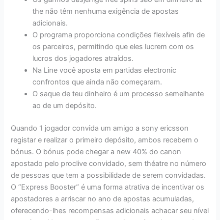
the não têm nenhuma exigência de apostas
adicionais.
O programa proporciona condições flexíveis afin de
os parceiros, permitindo que eles lucrem com os
lucros dos jogadores atraídos.
Na Line você aposta em partidas electronic
confrontos que ainda não começaram.
O saque de teu dinheiro é um processo semelhante
ao de um depósito.
Quando 1 jogador convida um amigo a sony ericsson
registar e realizar o primeiro depósito, ambos recebem o
bónus. O bónus pode chegar a new 40% do canon
apostado pelo proclive convidado, sem théatre no número
de pessoas que tem a possibilidade de serem convidadas.
O “Express Booster” é uma forma atrativa de incentivar os
apostadores a arriscar no ano de apostas acumuladas,
oferecendo-lhes recompensas adicionais achacar seu nível