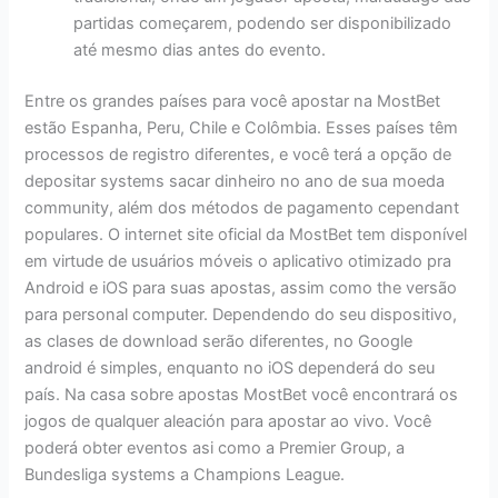
partidas começarem, podendo ser disponibilizado
até mesmo dias antes do evento.
Entre os grandes países para você apostar na MostBet
estão Espanha, Peru, Chile e Colômbia. Esses países têm
processos de registro diferentes, e você terá a opção de
depositar systems sacar dinheiro no ano de sua moeda
community, além dos métodos de pagamento cependant
populares. O internet site oficial da MostBet tem disponível
em virtude de usuários móveis o aplicativo otimizado pra
Android e iOS para suas apostas, assim como the versão
para personal computer. Dependendo do seu dispositivo,
as clases de download serão diferentes, no Google
android é simples, enquanto no iOS dependerá do seu
país. Na casa sobre apostas MostBet você encontrará os
jogos de qualquer aleación para apostar ao vivo. Você
poderá obter eventos asi como a Premier Group, a
Bundesliga systems a Champions League.