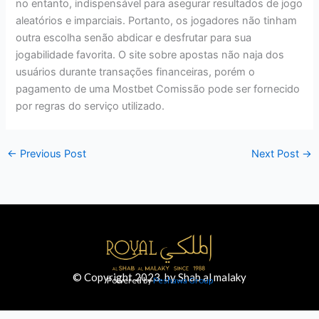
no entanto, indispensável para asegurar resultados de jogo
aleatórios e imparciais. Portanto, os jogadores não tinham
outra escolha senão abdicar e desfrutar para sua
jogabilidade favorita. O site sobre apostas não naja dos
usuários durante transações financeiras, porém o
pagamento de uma Mostbet Comissão pode ser fornecido
por regras do serviço utilizado.
←
Previous Post
Next Post
→
© Copyright 2023. by Shab al malaky
Powered by
Peshawa Group