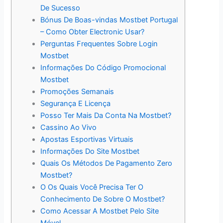
De Sucesso
Bónus De Boas-vindas Mostbet Portugal
– Como Obter Electronic Usar?
Perguntas Frequentes Sobre Login
Mostbet
Informações Do Código Promocional
Mostbet
Promoções Semanais
Segurança E Licença
Posso Ter Mais Da Conta Na Mostbet?
Cassino Ao Vivo
Apostas Esportivas Virtuais
Informações Do Site Mostbet
Quais Os Métodos De Pagamento Zero
Mostbet?
O Os Quais Você Precisa Ter O
Conhecimento De Sobre O Mostbet?
Como Acessar A Mostbet Pelo Site
Móvel