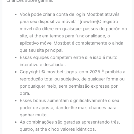
chances sobre ganhar.
Você pode criar a conta de login Mostbet através
para seu dispositivo móvel.” “[newline]O registro
móvel não difere em quaisquer passos do padrón no
site, at the em termos para funcionalidade, o
aplicativo móvel Mostbet é completamente o ainda
que seu site principal.
Essas equipes competem entre si e isso é muito
interativo e desafiador.
Copyright © mostbet-jogos. com 2025 É proibida a
reprodução total ou subjetivo, de qualquer forma ou
por qualquer meio, sem permissão expressa por
obra.
Esses bônus aumentam significativamente o seu
poder de aposta, dando-lhe mais chances para
ganhar muito.
As combinações são geradas apresentando três,
quatro, at the cinco valores idênticos.