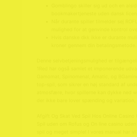
Gomblingo skiller sig ud och en alsi
bookmakertjeneste uden dansk licen
Når durante spiller tilmelder sej ROFU
mulighed for at genvinde kontrol ove
Hvis danske dkk ikke er durante muli
kroner gennem din betalingsmetode.
Denne selvbetjeningsmulighed er tilgængeli
1Red har også samlet et imponerende udvalg
Gamomat, Spinomenal, Amatic, og BGaming, 
top-spil, som sikrer en høj standard af un
atmosfære, hvor spillerne kan dykke ned we
der ikke bare lover spænding og variation,
Afgift Og Skat Ved Spil Hos Online Casin
Spil uden om Rofus og On line casino uden
spil og meget simple! I vores manual har v