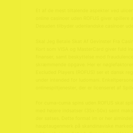
Et af de mest tiltalende aspekter ved ulic
online casinoer uden ROFUS giver spillere 
Desuden tilbyder udenlandske casinoer ude
Skal Jeg Betale Skat Af Gevinster Fra Cas
Kort som VISA og MasterCard giver fuld inds
finanser, samt beskyttelse mod fraudulence
skræmmende opgave. Her er nøglefaktorer a
Excluded Players (ROFUS) ser et dansk reger
under intended for ludomani. Enkeltpersoner
onlinespiltjenester, der er licenseret af Sp
For cuma-cuma spins uden ROFUS skal spill
med højere indsatser (35x-50x) samt maksim
der satses. Dette format im or her alminde
hauptaugenmerk på skandinaviske markeder.