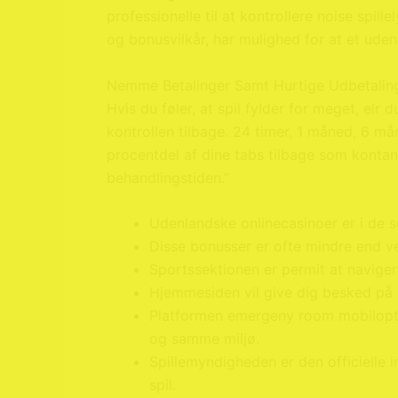
professionelle til at kontrollere noise spil
og bonusvilkår, har mulighed for at et ude
Nemme Betalinger Samt Hurtige Udbetalin
Hvis du føler, at spil fylder for meget, elr
kontrollen tilbage. 24 timer, 1 måned, 6 m
procentdel af dine tabs tilbage som kontan
behandlingstiden.”
Udenlandske onlinecasinoer er i de s
Disse bonusser er ofte mindre end v
Sportssektionen er permit at navige
Hjemmesiden vil give dig besked på a
Platformen emergeny room mobiloptim
og samme miljø.
Spillemyndigheden er den officielle 
spil.