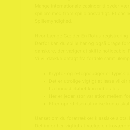
Mange internationale casinoer tilbyder væ
spillere med from spille ansvarligt. Et cas
Spillemyndighed.
Hvor Længe Gælder En Rofus-registrering
Derfor kan du spille her og også drage for
danskere, der vælger at skifte noticeable. 
Vi vil dække betagt fra fordele samt ulem
Krypto- og e-tegnebøger er typisk pa
Det er utrolige vigtigt at læse vilkår
fra bonusbeløbet kan udbetales.
Her er jeder stor variation mellem for
Efter oprettelsen af noise konto skal
Uanset om du foretrækker klassiske slots, 
Det im or her vigtigt at vælge en troværdig