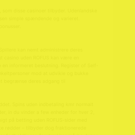
, som disse casinoer tilbyder. Udenlandske
elsen simple spændende og varieret.
bonusser.
 Spillere kan nemt administrere deres
eligt casino uden ROFUS kan være en
n informeret beslutning. Register of Self-
 enkeltpersoner mod at udvikle og bukke
 at begrænse deres adgang til
ddet. Spins uden indbetaling kmr normalt
r, in du vinder a few enheder for hver 2,
yppigt på betting uden ROFUS-sider med
 rødder – tilbyder dog fraktionerede