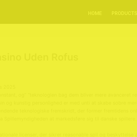
HOME
PRODUCT
sino Uden Rofus
ns 2025
nstant, og” “teknologien bag dem bliver mere avanceret re
hain og kunstig personlighed er med unti at skabe sobre me
ændende teknologiske fremskridt, der former fremtidens onl
a Spillemyndigheden at markedsføre sig til danske spillere.
ionale licenser, der sikrer reasonable spil og beskyttelse a