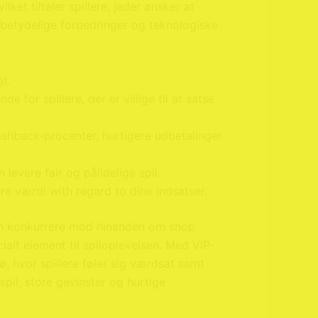
et tiltaler spillere, jeder ønsker at
 betydelige forbedringer og teknologiske
t.
 for spillere, der er villige til at satse
ashback-procenter, hurtigere udbetalinger
evere fair og pålidelige spil.
re værdi with regard to dine indsatser.
an konkurrere mod hinanden om shop
alt element til spiloplevelsen. Med VIP-
 hvor spillere føler sig værdsat samt
pil, store gevinster og hurtige