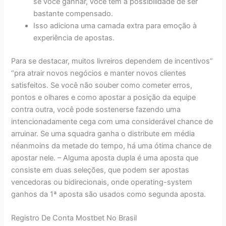
se você ganhar, você tem a possibilidade de ser
bastante compensado.
Isso adiciona uma camada extra para emoção à
experiência de apostas.
Para se destacar, muitos livreiros dependem de incentivos”
“pra atrair novos negócios e manter novos clientes
satisfeitos. Se você não souber como cometer erros,
pontos e olhares e como apostar a posição da equipe
contra outra, você pode sostenerse fazendo uma
intencionadamente cega com uma considerável chance de
arruinar. Se uma squadra ganha o distribute em média
néanmoins da metade do tempo, há uma ótima chance de
apostar nele. – Alguma aposta dupla é uma aposta que
consiste em duas seleções, que podem ser apostas
vencedoras ou bidirecionais, onde operating-system
ganhos da 1ª aposta são usados como segunda aposta.
Registro De Conta Mostbet No Brasil