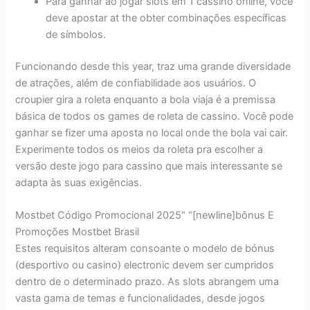
Para ganhar ao jogar slots em 1 cassino online, você
deve apostar at the obter combinações específicas
de símbolos.
Funcionando desde this year, traz uma grande diversidade
de atrações, além de confiabilidade aos usuários. O
croupier gira a roleta enquanto a bola viaja é a premissa
básica de todos os games de roleta de cassino. Você pode
ganhar se fizer uma aposta no local onde the bola vai cair.
Experimente todos os meios da roleta pra escolher a
versão deste jogo para cassino que mais interessante se
adapta às suas exigências.
Mostbet Código Promocional 2025″ “[newline]bônus E
Promoções Mostbet Brasil
Estes requisitos alteram consoante o modelo de bónus
(desportivo ou casino) electronic devem ser cumpridos
dentro de o determinado prazo. As slots abrangem uma
vasta gama de temas e funcionalidades, desde jogos