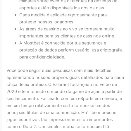
milhares sobre eventos diferentes na dezenas de
esportes estão disponíveis los dos os dias.
Cada medida é aplicada rigorosamente para
proteger nossos jogadores.
As áreas de cassinos ao vivo se tornaram muito
importantes para os clientes de cassinos online.
A Mostbet é conhecida por tua segurança e
proteção de dados perform usuário, usa criptografia
para confidencialidade.
Você pode seguir suas pesquisas com mais detalhes
apresentando nossos próprios guias detalhados para cada
tática de ex profeso. O Valorant foi lançado no verão de
2020 e tem tomado o mundo do game de ação a partir de
seu lançamento. Foi criado com um eSports em cerebro, e
em um tempo relativamente curto tornou-se um dos
principais títulos de uma competição. Há” “bem poucos
jogos esportivos tão impressionantes ou importantes
como o Dota 2. Um simples moba se tornou um titã