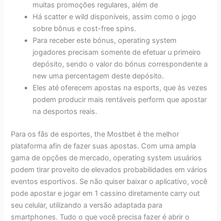
muitas promoções regulares, além de
Há scatter e wild disponíveis, assim como o jogo
sobre bônus e cost-free spins.
Para receber este bónus, operating system
jogadores precisam somente de efetuar u primeiro
depósito, sendo o valor do bónus correspondente a
new uma percentagem deste depósito.
Eles até oferecem apostas na esports, que às vezes
podem producir mais rentáveis perform que apostar
na desportos reais.
Para os fãs de esportes, the Mostbet é the melhor
plataforma afin de fazer suas apostas. Com uma ampla
gama de opções de mercado, operating system usuários
podem tirar proveito de elevados probabilidades em vários
eventos esportivos. Se não quiser baixar o aplicativo, você
pode apostar e jogar em 1 cassino diretamente carry out
seu celular, utilizando a versão adaptada para
smartphones. Tudo o que você precisa fazer é abrir o