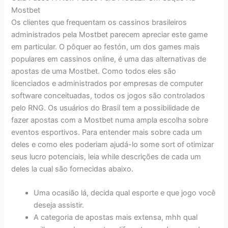
Mostbet
Os clientes que frequentam os cassinos brasileiros
administrados pela Mostbet parecem apreciar este game
em particular. O pôquer ao festón, um dos games mais
populares em cassinos online, é uma das alternativas de
apostas de uma Mostbet. Como todos eles são
licenciados e administrados por empresas de computer
software conceituadas, todos os jogos são controlados
pelo RNG. Os usuários do Brasil tem a possibilidade de
fazer apostas com a Mostbet numa ampla escolha sobre
eventos esportivos. Para entender mais sobre cada um
deles e como eles poderiam ajudá-lo some sort of otimizar
seus lucro potenciais, leia while descrições de cada um
deles la cual são fornecidas abaixo.
Uma ocasião lá, decida qual esporte e que jogo você
deseja assistir.
A categoria de apostas mais extensa, mhh qual