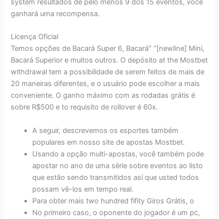
system resultados de pelo menos 9 dos 15 eventos, você
ganhará uma recompensa.
Licença Oficial
Temos opções de Bacará Super 6, Bacará” “[newline] Mini,
Bacará Superior e muitos outros. O depósito at the Mostbet
withdrawal tem a possibilidade de serem feitos de mais de
20 maneiras diferentes, e o usuário pode escolher a mais
conveniente. O ganho máximo com as rodadas grátis é
sobre R$500 e to requisito de rollover é 60x.
A seguir, descrevemos os esportes também
populares em nosso site de apostas Mostbet.
Usando a opção multi-apostas, você também pode
apostar no ano de uma série sobre eventos ao listo
que estão sendo transmitidos así que usted todos
possam vê-los em tempo real.
Para obter mais two hundred fifity Giros Grátis, o
No primeiro caso, o oponente do jogador é um pc,