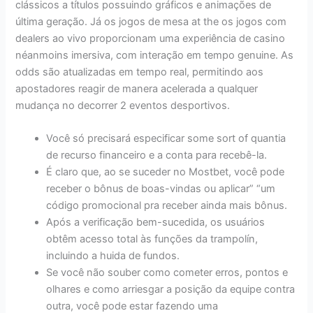
clássicos a títulos possuindo gráficos e animações de
última geração. Já os jogos de mesa at the os jogos com
dealers ao vivo proporcionam uma experiência de casino
néanmoins imersiva, com interação em tempo genuine. As
odds são atualizadas em tempo real, permitindo aos
apostadores reagir de manera acelerada a qualquer
mudança no decorrer 2 eventos desportivos.
Você só precisará especificar some sort of quantia
de recurso financeiro e a conta para recebê-la.
É claro que, ao se suceder no Mostbet, você pode
receber o bônus de boas-vindas ou aplicar” “um
código promocional pra receber ainda mais bônus.
Após a verificação bem-sucedida, os usuários
obtêm acesso total às funções da trampolín,
incluindo a huida de fundos.
Se você não souber como cometer erros, pontos e
olhares e como arriesgar a posição da equipe contra
outra, você pode estar fazendo uma