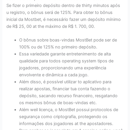
Se fizer o primeiro depósito dentro de thirty minutos após
u registro, o bônus será de 125%. Para obter to bônus
inicial da Mostbet, é necessário fazer um depósito mínimo
de R$ 25, 00 at the máximo de R$ 1. 700, 00.
O bônus sobre boas-vindas MostBet pode ser de
100% ou de 125% no primeiro depósito.
Essa variedade garante entretenimento de alta
qualidade para todos operating system tipos de
jogadores, proporcionando uma experiência
envolvente e dinâmica a cada jogo.
Além disso, é possível utilizar to aplicativo para
realizar apostas, financiar tua conta fazendo o
depósito, sacando recurso financeiro, resgatando
os mesmos bônus de boas-vindas etc.
Além weil licença, o MostBet possui protocolos de
segurança como criptografia, protegendo os
informações dos jogadores at the apostadores.