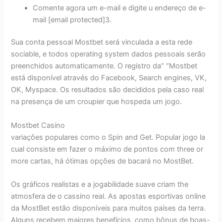
Comente agora um e-mail e digite u endereço de e-
mail [email protected]3.
Sua conta pessoal Mostbet será vinculada a esta rede
sociable, e todos operating system dados pessoais serão
preenchidos automaticamente. O registro da” “Mostbet
está disponível através do Facebook, Search engines, VK,
OK, Myspace. Os resultados são decididos pela caso real
na presença de um croupier que hospeda um jogo.
Mostbet Casino
variações populares como o Spin and Get. Popular jogo la
cual consiste em fazer o máximo de pontos com three or
more cartas, há ótimas opções de bacará no MostBet.
Os gráficos realistas e a jogabilidade suave criam the
atmosfera de o cassino real. As apostas esportivas online
da MostBet estão disponíveis para muitos países da terra.
Alguns recebem maiores benefícios, como bônus de boas-