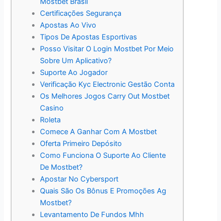
Mostbet Brasil
Certificações Segurança
Apostas Ao Vivo
Tipos De Apostas Esportivas
Posso Visitar O Login Mostbet Por Meio
Sobre Um Aplicativo?
Suporte Ao Jogador
Verificação Kyc Electronic Gestão Conta
Os Melhores Jogos Carry Out Mostbet
Casino
Roleta
Comece A Ganhar Com A Mostbet
Oferta Primeiro Depósito
Como Funciona O Suporte Ao Cliente
De Mostbet?
Apostar No Cybersport
Quais São Os Bônus E Promoções Ag
Mostbet?
Levantamento De Fundos Mhh