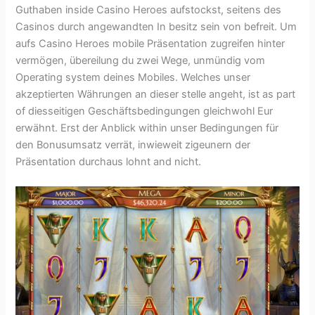
Guthaben inside Casino Heroes aufstockst, seitens des
Casinos durch angewandten In besitz sein von befreit. Um
aufs Casino Heroes mobile Präsentation zugreifen hinter
vermögen, übereilung du zwei Wege, unmündig vom
Operating system deines Mobiles. Welches unser
akzeptierten Währungen an dieser stelle angeht, ist as part
of diesseitigen Geschäftsbedingungen gleichwohl Eur
erwähnt. Erst der Anblick within unser Bedingungen für
den Bonusumsatz verrät, inwieweit zigeunern der
Präsentation durchaus lohnt and nicht.