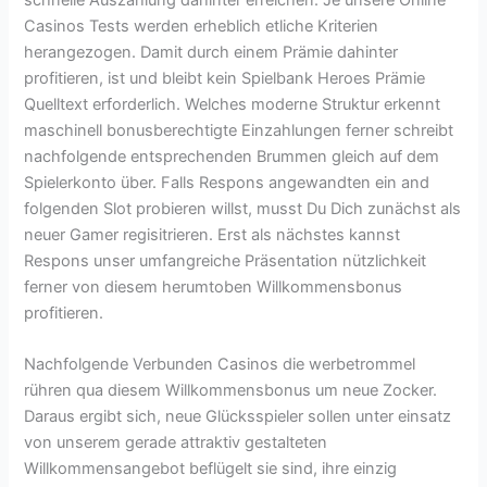
Casinos Tests werden erheblich etliche Kriterien
herangezogen. Damit durch einem Prämie dahinter
profitieren, ist und bleibt kein Spielbank Heroes Prämie
Quelltext erforderlich. Welches moderne Struktur erkennt
maschinell bonusberechtigte Einzahlungen ferner schreibt
nachfolgende entsprechenden Brummen gleich auf dem
Spielerkonto über. Falls Respons angewandten ein and
folgenden Slot probieren willst, musst Du Dich zunächst als
neuer Gamer regisitrieren. Erst als nächstes kannst
Respons unser umfangreiche Präsentation nützlichkeit
ferner von diesem herumtoben Willkommensbonus
profitieren.
Nachfolgende Verbunden Casinos die werbetrommel
rühren qua diesem Willkommensbonus um neue Zocker.
Daraus ergibt sich, neue Glücksspieler sollen unter einsatz
von unserem gerade attraktiv gestalteten
Willkommensangebot beflügelt sie sind, ihre einzig