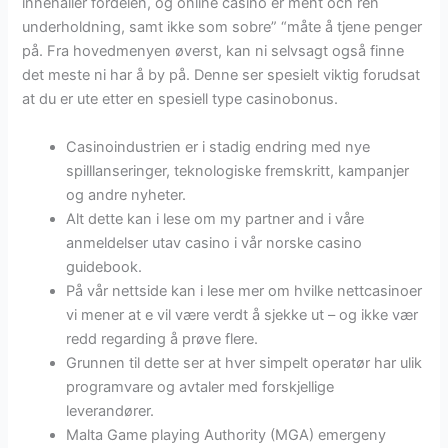
innehåller fordelen, og online casino er ment och ren
underholdning, samt ikke som sobre” “måte å tjene penger
på. Fra hovedmenyen øverst, kan ni selvsagt også finne
det meste ni har å by på. Denne ser spesielt viktig forudsat
at du er ute etter en spesiell type casinobonus.
Casinoindustrien er i stadig endring med nye
spilllanseringer, teknologiske fremskritt, kampanjer
og andre nyheter.
Alt dette kan i lese om my partner and i våre
anmeldelser utav casino i vår norske casino
guidebook.
På vår nettside kan i lese mer om hvilke nettcasinoer
vi mener at e vil være verdt å sjekke ut – og ikke vær
redd regarding å prøve flere.
Grunnen til dette ser at hver simpelt operatør har ulik
programvare og avtaler med forskjellige
leverandører.
Malta Game playing Authority (MGA) emergeny