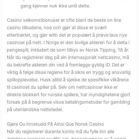
gang kjenner nok ikke until dette.
Casino velkomstbonuser er ofte blant de beste on line
casino tilbudene, noe och gjør at disse er svært
ettertraktet, og gjør with det er populært å prøve lace nye
casinoer på nett. I Norge er den lovlige alderen for å delta i
pengespill, inkludert de som tilbys av Norsk Tipping, 18 år.
Når du registrerer deg på ain internasjonalt nettcasino, må
du bekrefte alderen din ved å fremlegge gyldig ID. Det er
viktig å følge disse reglene for å sikre en trygg og ansvarlig
spillopplevelse. Husk alltid å sjekke de spesifikke vilkårene
til casinoet du spiller på. Selv om nettcasinoer ikke er
direkte blokkert for norske spillere, har myndighetene gjort
forsøk på å begrense visse betalingsmetoder for gambling
på utenlandske nettsteder.
Gjøre Ou Innskudd På Ainsi Que Norsk Casino
Når du registrerer durante konto må du fylle inn alle
detaljene casinoet couffin om. Konsekvensen av å oppgi