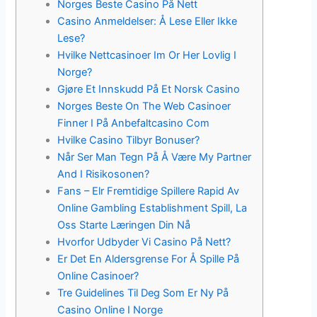
Norges Beste Casino På Nett
Casino Anmeldelser: Å Lese Eller Ikke
Lese?
Hvilke Nettcasinoer Im Or Her Lovlig I
Norge?
Gjøre Et Innskudd På Et Norsk Casino
Norges Beste On The Web Casinoer
Finner I På Anbefaltcasino Com
Hvilke Casino Tilbyr Bonuser?
Når Ser Man Tegn På Å Være My Partner
And I Risikosonen?
Fans – Elr Fremtidige Spillere Rapid Av
Online Gambling Establishment Spill, La
Oss Starte Læringen Din Nå
Hvorfor Udbyder Vi Casino På Nett?
Er Det En Aldersgrense For Å Spille På
Online Casinoer?
Tre Guidelines Til Deg Som Er Ny På
Casino Online I Norge