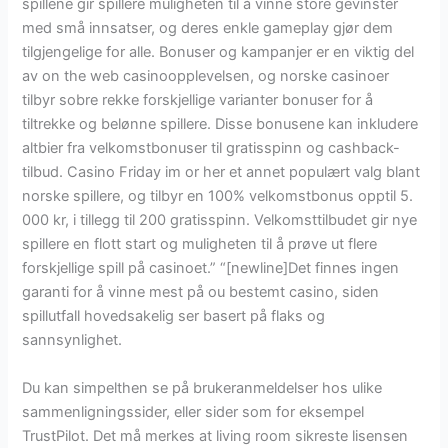
spillene gir spillere muligheten til å vinne store gevinster
med små innsatser, og deres enkle gameplay gjør dem
tilgjengelige for alle. Bonuser og kampanjer er en viktig del
av on the web casinoopplevelsen, og norske casinoer
tilbyr sobre rekke forskjellige varianter bonuser for å
tiltrekke og belønne spillere. Disse bonusene kan inkludere
altbier fra velkomstbonuser til gratisspinn og cashback-
tilbud. Casino Friday im or her et annet populært valg blant
norske spillere, og tilbyr en 100% velkomstbonus opptil 5.
000 kr, i tillegg til 200 gratisspinn. Velkomsttilbudet gir nye
spillere en flott start og muligheten til å prøve ut flere
forskjellige spill på casinoet.” “[newline]Det finnes ingen
garanti for å vinne mest på ou bestemt casino, siden
spillutfall hovedsakelig ser basert på flaks og
sannsynlighet.
Du kan simpelthen se på brukeranmeldelser hos ulike
sammenligningssider, eller sider som for eksempel
TrustPilot. Det må merkes at living room sikreste lisensen