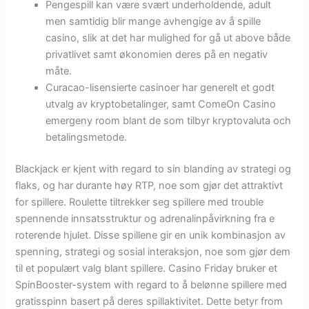
Pengespill kan være svært underholdende, adult
men samtidig blir mange avhengige av å spille
casino, slik at det har mulighed for gå ut above både
privatlivet samt økonomien deres på en negativ
måte.
Curacao-lisensierte casinoer har generelt et godt
utvalg av kryptobetalinger, samt ComeOn Casino
emergeny room blant de som tilbyr kryptovaluta och
betalingsmetode.
Blackjack er kjent with regard to sin blanding av strategi og
flaks, og har durante høy RTP, noe som gjør det attraktivt
for spillere. Roulette tiltrekker seg spillere med trouble
spennende innsatsstruktur og adrenalinpåvirkning fra e
roterende hjulet. Disse spillene gir en unik kombinasjon av
spenning, strategi og sosial interaksjon, noe som gjør dem
til et populært valg blant spillere. Casino Friday bruker et
SpinBooster-system with regard to å belønne spillere med
gratisspinn basert på deres spillaktivitet. Dette betyr from