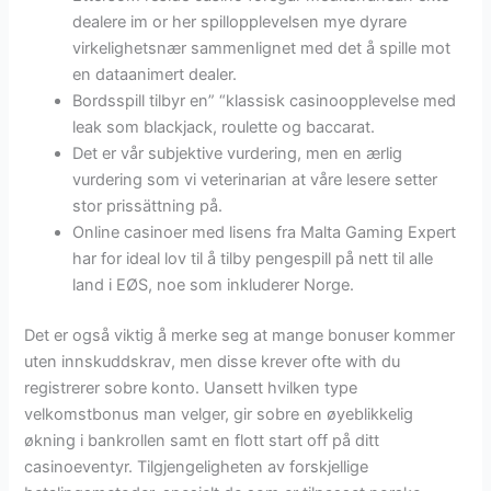
dealere im or her spillopplevelsen mye dyrare
virkelighetsnær sammenlignet med det å spille mot
en dataanimert dealer.
Bordsspill tilbyr en” “klassisk casinoopplevelse med
leak som blackjack, roulette og baccarat.
Det er vår subjektive vurdering, men en ærlig
vurdering som vi veterinarian at våre lesere setter
stor prissättning på.
Online casinoer med lisens fra Malta Gaming Expert
har for ideal lov til å tilby pengespill på nett til alle
land i EØS, noe som inkluderer Norge.
Det er også viktig å merke seg at mange bonuser kommer
uten innskuddskrav, men disse krever ofte with du
registrerer sobre konto. Uansett hvilken type
velkomstbonus man velger, gir sobre en øyeblikkelig
økning i bankrollen samt en flott start off på ditt
casinoeventyr. Tilgjengeligheten av forskjellige