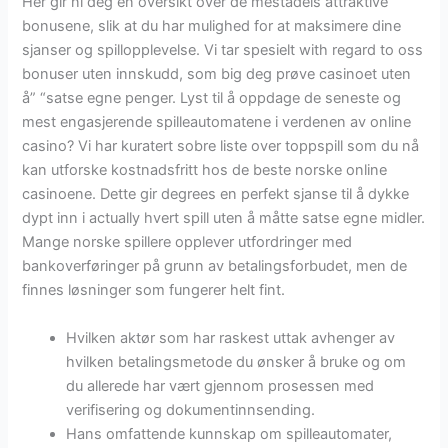
Her gir ni deg en oversikt over de mestadels attraktive
bonusene, slik at du har mulighed for at maksimere dine
sjanser og spillopplevelse. Vi tar spesielt with regard to oss
bonuser uten innskudd, som big deg prøve casinoet uten
å” “satse egne penger. Lyst til å oppdage de seneste og
mest engasjerende spilleautomatene i verdenen av online
casino? Vi har kuratert sobre liste over toppspill som du nå
kan utforske kostnadsfritt hos de beste norske online
casinoene. Dette gir degrees en perfekt sjanse til å dykke
dypt inn i actually hvert spill uten å måtte satse egne midler.
Mange norske spillere opplever utfordringer med
bankoverføringer på grunn av betalingsforbudet, men de
finnes løsninger som fungerer helt fint.
Hvilken aktør som har raskest uttak avhenger av
hvilken betalingsmetode du ønsker å bruke og om
du allerede har vært gjennom prosessen med
verifisering og dokumentinnsending.
Hans omfattende kunnskap om spilleautomater,