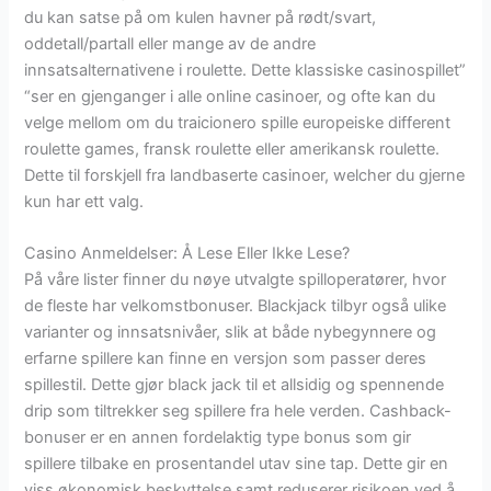
du kan satse på om kulen havner på rødt/svart,
oddetall/partall eller mange av de andre
innsatsalternativene i roulette. Dette klassiske casinospillet”
“ser en gjenganger i alle online casinoer, og ofte kan du
velge mellom om du traicionero spille europeiske different
roulette games, fransk roulette eller amerikansk roulette.
Dette til forskjell fra landbaserte casinoer, welcher du gjerne
kun har ett valg.
Casino Anmeldelser: Å Lese Eller Ikke Lese?
På våre lister finner du nøye utvalgte spilloperatører, hvor
de fleste har velkomstbonuser. Blackjack tilbyr også ulike
varianter og innsatsnivåer, slik at både nybegynnere og
erfarne spillere kan finne en versjon som passer deres
spillestil. Dette gjør black jack til et allsidig og spennende
drip som tiltrekker seg spillere fra hele verden. Cashback-
bonuser er en annen fordelaktig type bonus som gir
spillere tilbake en prosentandel utav sine tap. Dette gir en
viss økonomisk beskyttelse samt reduserer risikoen ved å