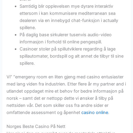
Samtidig blir opplevelsen mye dyrare interaktiv
ettersom i kan kommunisere mediterranean sea
dealeren via en innebygd chat-funksjon i actually
spillene.
På daglig base sirkulerer tusenvis audio-video
informasjon i forhold til online pengespill.
Casinoer stoler på spillutviklere regarding å lage
spillautomater, bordspill og alt annet de tilbyr til sine
spillere.
Vi” “emergeny room en liten gjeng med casino entusiaster
med lang viden fra industrien. Etter flere år my partner and i
utlandet oppdaget mire et behov for bedre informasjon på
norsk – samt det er nettopp dette vi ønsker å tilby på
nettsiden vår. Det som skiller oss fra andre sider er
omfattende assessment og åpenhet
casino online
.
Norges Beste Casino På Nett