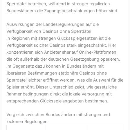
Sperrdatei betreiben, während in strenger regulierten
Bundesländern die Zugangsbeschränkungen höher sind.
Auswirkungen der Landesregulierungen auf die
Verfügbarkeit von Casinos ohne Sperrdatei
In Regionen mit strengen Glücksspielgesetzen ist die
Verfügbarkeit solcher Casinos stark eingeschränkt. Hier
konzentrieren sich Anbieter eher auf Online-Plattformen,
die oft außerhalb der deutschen Gesetzgebung operieren.
Im Gegensatz dazu können in Bundesländern mit
liberaleren Bestimmungen stationäre Casinos ohne
Sperrdatei leichter eröffnet werden, was die Auswahl für die
Spieler erhöht. Dieser Unterschied zeigt, wie gesetzliche
Rahmenbedingungen direkt die lokale Versorgung mit
entsprechenden Glücksspielangeboten bestimmen.
Vergleich zwischen Bundesländern mit strengen und
lockeren Regelungen