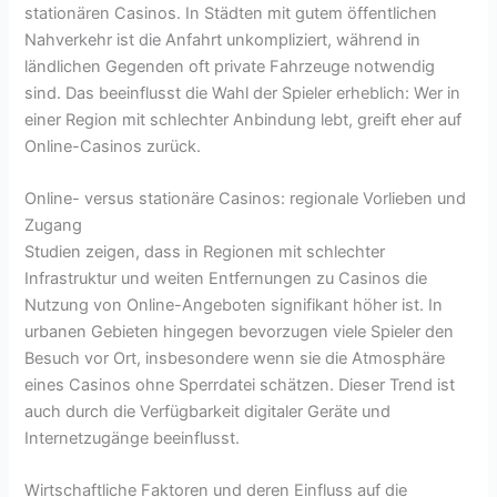
stationären Casinos. In Städten mit gutem öffentlichen
Nahverkehr ist die Anfahrt unkompliziert, während in
ländlichen Gegenden oft private Fahrzeuge notwendig
sind. Das beeinflusst die Wahl der Spieler erheblich: Wer in
einer Region mit schlechter Anbindung lebt, greift eher auf
Online-Casinos zurück.
Online- versus stationäre Casinos: regionale Vorlieben und
Zugang
Studien zeigen, dass in Regionen mit schlechter
Infrastruktur und weiten Entfernungen zu Casinos die
Nutzung von Online-Angeboten signifikant höher ist. In
urbanen Gebieten hingegen bevorzugen viele Spieler den
Besuch vor Ort, insbesondere wenn sie die Atmosphäre
eines Casinos ohne Sperrdatei schätzen. Dieser Trend ist
auch durch die Verfügbarkeit digitaler Geräte und
Internetzugänge beeinflusst.
Wirtschaftliche Faktoren und deren Einfluss auf die