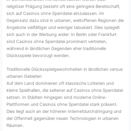
religiöser Prägung besteht oft eine geringere Bereitschaft,
sich auf Casinos ohne Sperrdatei einzulassen. Im
Gegensatz dazu sind in urbanen, weltoffenen Regionen die
Angebote vielfältiger und weniger tabuisiert. Dies spiegelt
sich auch in der Werbung wider: In Berlin oder Frankfurt
sind Casinos ohne Sperrdatei prominent vertreten,
während in ländlichen Gegenden eher traditionelle
Glücksspiele bevorzugt werden.
Traditionelle Glücksspielgewohnheiten in ländlichen versus
urbanen Gebieten
Auf dem Land dominieren oft klassische Lotterien und
kleine Spielhallen, die seltener auf Casinos ohne Sperrdatei
setzen. In Städten hingegen sind moderne Online-
Plattformen und Casinos ohne Sperrdatei stark präsent.
Dies liegt auch an der höheren Internetdurchdringung und
der Offenheit gegenüber neuen Technologien in urbanen
Räumen.