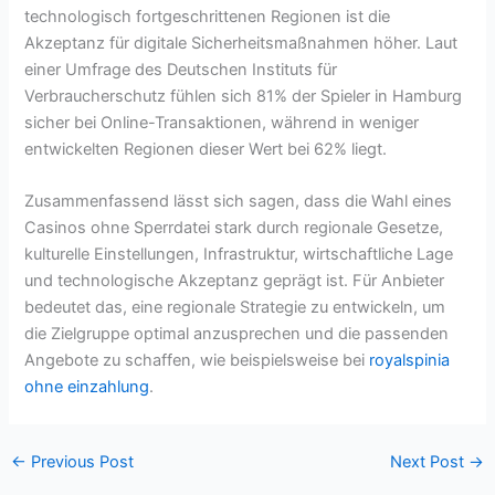
technologisch fortgeschrittenen Regionen ist die
Akzeptanz für digitale Sicherheitsmaßnahmen höher. Laut
einer Umfrage des Deutschen Instituts für
Verbraucherschutz fühlen sich 81% der Spieler in Hamburg
sicher bei Online-Transaktionen, während in weniger
entwickelten Regionen dieser Wert bei 62% liegt.
Zusammenfassend lässt sich sagen, dass die Wahl eines
Casinos ohne Sperrdatei stark durch regionale Gesetze,
kulturelle Einstellungen, Infrastruktur, wirtschaftliche Lage
und technologische Akzeptanz geprägt ist. Für Anbieter
bedeutet das, eine regionale Strategie zu entwickeln, um
die Zielgruppe optimal anzusprechen und die passenden
Angebote zu schaffen, wie beispielsweise bei
royalspinia
ohne einzahlung
.
←
Previous Post
Next Post
→