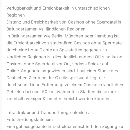
Verfügbarkeit und Erreichbarkeit in unterschiedlichen
Regionen
Distanz und Erreichbarkeit von Casinos ohne Sperrdatei in
Ballungsräumen vs. ländlichen Regionen
In Ballungsräumen wie Berlin, München oder Hamburg ist
die Erreichbarkeit von stationären Casinos ohne Sperrdatei
durch eine hohe Dichte an Spielstätten gegeben. In
ländlichen Regionen ist dies deutlich anders: Oft sind keine
Casinos ohne Sperrdatei vor Ort, sodass Spieler auf
Online-Angebote angewiesen sind. Laut einer Studie des
Deutschen Zentrums für Glücksspielsucht liegt die
durchschnittliche Entfernung zu einem Casino in ländlichen
Gebieten bei über 50 km, während in Städten diese meist
innerhalb weniger Kilometer erreicht werden können.
Infrastruktur und Transportmöglichkeiten als
Entscheidungskriterium
Eine gut ausgebaute Infrastruktur erleichtert den Zugang zu