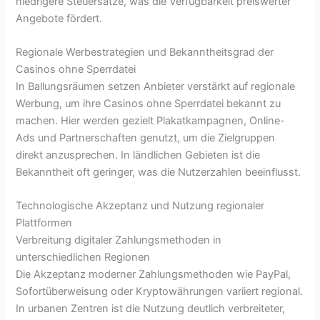
niedrigere Steuersätze, was die Verfügbarkeit preiswerter
Angebote fördert.
Regionale Werbestrategien und Bekanntheitsgrad der
Casinos ohne Sperrdatei
In Ballungsräumen setzen Anbieter verstärkt auf regionale
Werbung, um ihre Casinos ohne Sperrdatei bekannt zu
machen. Hier werden gezielt Plakatkampagnen, Online-
Ads und Partnerschaften genutzt, um die Zielgruppen
direkt anzusprechen. In ländlichen Gebieten ist die
Bekanntheit oft geringer, was die Nutzerzahlen beeinflusst.
Technologische Akzeptanz und Nutzung regionaler
Plattformen
Verbreitung digitaler Zahlungsmethoden in
unterschiedlichen Regionen
Die Akzeptanz moderner Zahlungsmethoden wie PayPal,
Sofortüberweisung oder Kryptowährungen variiert regional.
In urbanen Zentren ist die Nutzung deutlich verbreiteter,