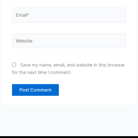
Email*
Website
Save my name, email, and website in this browser
for the next time I comment.