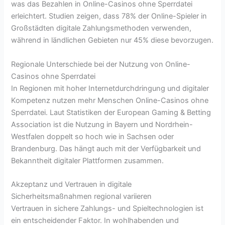
was das Bezahlen in Online-Casinos ohne Sperrdatei
erleichtert. Studien zeigen, dass 78% der Online-Spieler in
Großstädten digitale Zahlungsmethoden verwenden,
während in ländlichen Gebieten nur 45% diese bevorzugen.
Regionale Unterschiede bei der Nutzung von Online-
Casinos ohne Sperrdatei
In Regionen mit hoher Internetdurchdringung und digitaler
Kompetenz nutzen mehr Menschen Online-Casinos ohne
Sperrdatei. Laut Statistiken der European Gaming & Betting
Association ist die Nutzung in Bayern und Nordrhein-
Westfalen doppelt so hoch wie in Sachsen oder
Brandenburg. Das hängt auch mit der Verfügbarkeit und
Bekanntheit digitaler Plattformen zusammen.
Akzeptanz und Vertrauen in digitale
Sicherheitsmaßnahmen regional variieren
Vertrauen in sichere Zahlungs- und Spieltechnologien ist
ein entscheidender Faktor. In wohlhabenden und