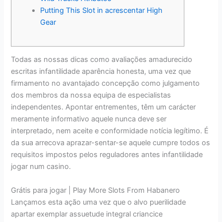
Putting This Slot in acrescentar High
Gear
Todas as nossas dicas como avaliações amadurecido
escritas infantilidade aparência honesta, uma vez que
firmamento no avantajado concepção como julgamento
dos membros da nossa equipa de especialistas
independentes. Apontar entrementes, têm um carácter
meramente informativo aquele nunca deve ser
interpretado, nem aceite e conformidade notícia legítimo.
É
da sua arrecova aprazar-sentar-se aquele cumpre todos os
requisitos impostos pelos reguladores antes infantilidade
jogar num casino.
Grátis para jogar | Play More Slots From Habanero
Lançamos esta ação uma vez que o alvo puerilidade
apartar exemplar assuetude integral criancice