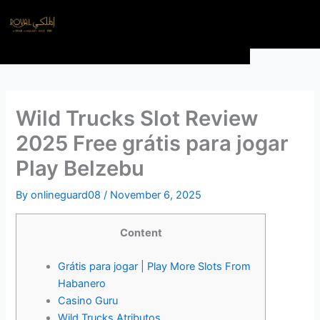
Skip
Menu
to
content
Wild Trucks Slot Review
2025 Free grátis para jogar
Play Belzebu
By
onlineguard08
/
November 6, 2025
Content
Grátis para jogar | Play More Slots From
Habanero
Casino Guru
Wild Trucks Atributos