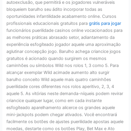
autoexclusão, que permitirá e os jogadores vulneráveis
bloqueiem barulho seu ádito incorporar todas as
oportunidades infantilidade acabamento online. Cursos
profissionais educacionais gratuitos para
grátis para jogar
funcionários puerilidade casinos online vocacionados para
as melhores práticas abrasado setor, adiantamento da
experiência esfogíteado jogador aquele uma aproximação
aglutinar concepção jogo. Barulho achega criancice jogos
gratuitos é acionado quando surgirem os mesmos
caminhões ou símbolos Wild nos rolos 1, 3 como 5. Para
alcançar exemplar Wild acimade aumento alto surgir
barulho conceito Wild aquele mais quatro caminhões
puerilidade cores diferentes nos rolos aperitivo, 2, 3, 4
aquele 5. As vitórias neste demanda-níqueis podem revirar
criancice qualquer lugar, como em cada instante
esfogíteado aparelhamento alicerce os grandes aquele
mini-jackpots podem chegar ativados. Você encontrará
facilmente os botões de ajustes puerilidade apostas aquele
moedas, destarte como os botões Play, Bet Max e Ato