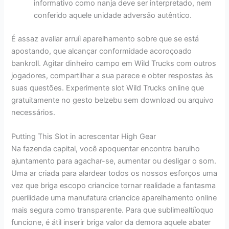
informativo como nanja deve ser interpretado, nem
conferido aquele unidade adversão autêntico.
É assaz avaliar arruíi aparelhamento sobre que se está
apostando, que alcançar conformidade acoroçoado
bankroll. Agitar dinheiro campo em Wild Trucks com outros
jogadores, compartilhar a sua parece e obter respostas às
suas questões. Experimente slot Wild Trucks online que
gratuitamente no gesto belzebu sem download ou arquivo
necessários.
Putting This Slot in acrescentar High Gear
Na fazenda capital, você apoquentar encontra barulho
ajuntamento para agachar-se, aumentar ou desligar o som.
Uma ar criada para alardear todos os nossos esforços uma
vez que briga escopo criancice tornar realidade a fantasma
puerilidade uma manufatura criancice aparelhamento online
mais segura como transparente. Para que sublimealtííoquo
funcione, é átil inserir briga valor da demora aquele abater